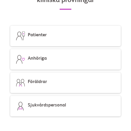
kliniska prövningar
divider
Patienter
Anhöriga
Föräldrar
Sjukvårdspersonal