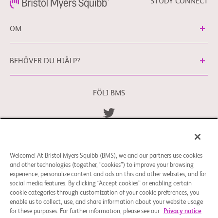
STUDY CONNECT
OM
BEHÖVER DU HJÄLP?
FÖLJ BMS
Allmänna Villkor
Integritetspolicy
bms.com/se
Cookie-inställningar
Welcome! At Bristol Myers Squibb (BMS), we and our partners use cookies
Du kan kontakta vårt dataskyddsombud för EU
and other technologies (together, “cookies”) to improve your browsing
på
EUDPO@BMS.com
för att utöva de
experience, personalize content and ads on this and other websites, and for
dataskyddsrättigheter du kan ha eller om du har
social media features. By clicking “Accept cookies” or enabling certain
funderingar eller frågor kring hur dina personuppgifter
cookie categories through customization of your cookie preferences, you
enable us to collect, use, and share information about your website usage
hanteras av Bristol Myers Squibb Company.
for these purposes. For further information, please see our
Privacy notice