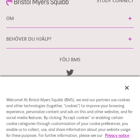
STUDY CONNECT
OM
BEHÖVER DU HJÄLP?
FÖLJ BMS
Allmänna Villkor
Integritetspolicy
bms.com/se
Cookie-inställningar
Welcome! At Bristol Myers Squibb (BMS), we and our partners use cookies
Du kan kontakta vårt dataskyddsombud för EU
and other technologies (together, “cookies”) to improve your browsing
på
EUDPO@BMS.com
för att utöva de
experience, personalize content and ads on this and other websites, and for
dataskyddsrättigheter du kan ha eller om du har
social media features. By clicking “Accept cookies” or enabling certain
funderingar eller frågor kring hur dina personuppgifter
cookie categories through customization of your cookie preferences, you
enable us to collect, use, and share information about your website usage
hanteras av Bristol Myers Squibb Company.
for these purposes. For further information, please see our
Privacy notice