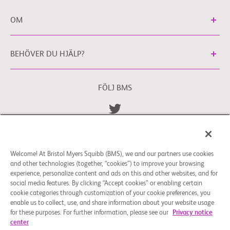
OM
BEHÖVER DU HJÄLP?
FÖLJ BMS
Allmänna Villkor
Integritetspolicy
bms.com/se
Cookie-inställningar
Welcome! At Bristol Myers Squibb (BMS), we and our partners use cookies
Du kan kontakta vårt dataskyddsombud för EU
and other technologies (together, “cookies”) to improve your browsing
på
EUDPO@BMS.com
för att utöva de
experience, personalize content and ads on this and other websites, and for
dataskyddsrättigheter du kan ha eller om du har
social media features. By clicking “Accept cookies” or enabling certain
funderingar eller frågor kring hur dina personuppgifter
cookie categories through customization of your cookie preferences, you
enable us to collect, use, and share information about your website usage
hanteras av Bristol Myers Squibb Company.
for these purposes. For further information, please see our
Privacy notice
center
© 2026 Bristol-Myers Squibb Company