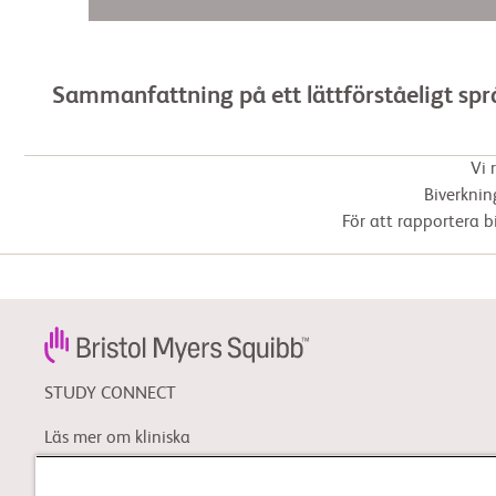
Sammanfattning på ett lättförståeligt spr
Vi 
Biverknin
För att rapportera b
STUDY CONNECT
Läs mer om kliniska
prövningar och sök efter en
kliniska prövning som kan