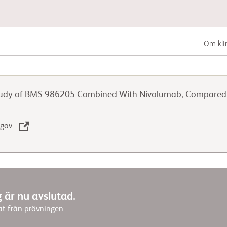
Om kli
Mag-tarmcancer
udy of BMS-986205 Combined With Nivolumab, Compared to 
Lungcancer
s.gov
Urogenital cancer
 är nu avslutad.
tat från prövningen