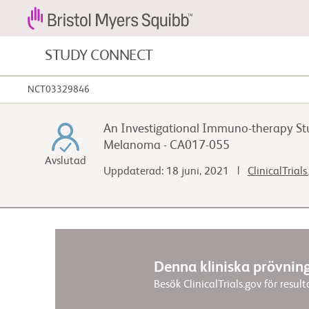
STUDY CONNECT
NCT03329846
Blodcancer och blodsjukdomar
An Investigational Immuno-therapy St
Hjärt-kärlsjukdomar
Melanoma - CA017-055
Avslutad
Uppdaterad: 18 juni, 2021 |
ClinicalTrial
Fibros
Denna kliniska prövning
Besök ClinicalTrials.gov för resul