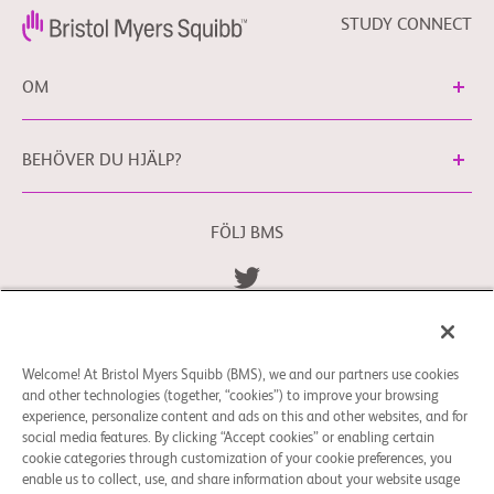
STUDY CONNECT
OM
BEHÖVER DU HJÄLP?
FÖLJ BMS
Allmänna Villkor
Integritetspolicy
bms.com/se
Cookie-inställningar
Welcome! At Bristol Myers Squibb (BMS), we and our partners use cookies
Du kan kontakta vårt dataskyddsombud för EU
and other technologies (together, “cookies”) to improve your browsing
på
EUDPO@BMS.com
för att utöva de
experience, personalize content and ads on this and other websites, and for
dataskyddsrättigheter du kan ha eller om du har
social media features. By clicking “Accept cookies” or enabling certain
funderingar eller frågor kring hur dina personuppgifter
cookie categories through customization of your cookie preferences, you
enable us to collect, use, and share information about your website usage
hanteras av Bristol Myers Squibb Company.