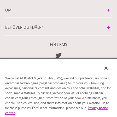
OM
BEHÖVER DU HJÄLP?
FÖLJ BMS
Allmänna Villkor
Integritetspolicy
bms.com/se
Cookie-inställningar
Welcome! At Bristol Myers Squibb (BMS), we and our partners use cookies
Du kan kontakta vårt dataskyddsombud för EU
and other technologies (together, “cookies”) to improve your browsing
på
EUDPO@BMS.com
för att utöva de
experience, personalize content and ads on this and other websites, and for
dataskyddsrättigheter du kan ha eller om du har
social media features. By clicking “Accept cookies” or enabling certain
funderingar eller frågor kring hur dina personuppgifter
cookie categories through customization of your cookie preferences, you
enable us to collect, use, and share information about your website usage
hanteras av Bristol Myers Squibb Company.
for these purposes. For further information, please see our
Privacy notice
center
© 2026 Bristol-Myers Squibb Company