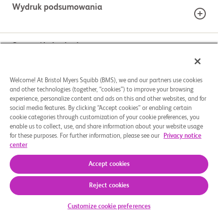
Wydruk podsumowania
Szczegóły badania
BIERZESZ POD UWAGĘ TO BADANIE?
Wydrukuj tę stronę i przewodnik po badaniu, aby
Phase 1
18+
pomóc sobie w rozmowie z lekarzem.
Welcome! At Bristol Myers Squibb (BMS), we and our partners use cookies
Opcje leczenia
Skorzystaj z Przewodnika po badaniu, aby
Etap
Zakres wieku
and other technologies (together, “cookies”) to improve your browsing
Płeć
dowiedzieć się o procesie badań klinicznych.
experience, personalize content and ads on this and other websites, and for
social media features. By clicking “Accept cookies” or enabling certain
Zapoznaj się z kluczowymi czynnikami, które należy
GRUPY BADANIA
cookie categories through customization of your cookie preferences, you
wziąć pod uwagę przed podjęciem decyzji i zanotuj
Kluczowe kryteria kwalifikacyjne
enable us to collect, use, and share information about your website usage
pytania, aby zadać je personelowi medycznemu.
for these purposes. For further information, please see our
Privacy notice
Aktywny, nie rekrutujący
PRZYPISANA INTERWENCJA
center
                    Inclusion Criteria:

Wydrukuj tę stronę CA061-1001
Accept cookies
Experimental: Administration of CC-97540
          -  Diagnosis of SLE defined as follows:

Pobierz przewodnik
               -  Fulfilling the 2019 ACR/EULAR classification criteria of SLE

Reject cookies
               -  Presence of anti-dsDNA, anti-histone, anti-chromatin, or 
Drug: CC-97540, Fludarabine, Cyclophosphamide,
anti-Sm antibodies

Customize cookie preferences
Tocilizumab