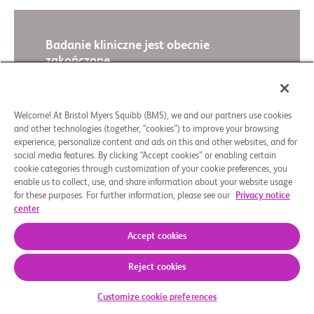
Badanie kliniczne jest obecnie
zakończone.
Wyniki badania klinicznego można znaleźć na
portalu ClinicalTrials.gov.
Welcome! At Bristol Myers Squibb (BMS), we and our partners use cookies
Wyświetl wyniki badania
and other technologies (together, “cookies”) to improve your browsing
experience, personalize content and ads on this and other websites, and for
social media features. By clicking “Accept cookies” or enabling certain
cookie categories through customization of your cookie preferences, you
enable us to collect, use, and share information about your website usage
Podsumowanie w przystępnej formie
for these purposes. For further information, please see our
Privacy notice
center
Accept cookies
Reject cookies
Customize cookie preferences