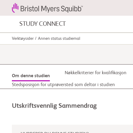
STUDY CONNECT
Verktøysider
Annen status studiemal
Blodkreft og blodsykdommer
Kardiovaskulære sykdommer
Nøkkelkriterier for kvalifikasjon
Om denne studien
Fibrose
Stedsposisjon for utprøversted som deltar i studien
Utskriftsvennlig Sammendrag