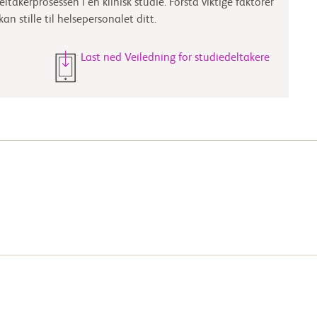
takerprosessen i en klinisk studie. Forstå viktige faktorer
 stille til helsepersonalet ditt.
Last ned Veiledning for studiedeltakere