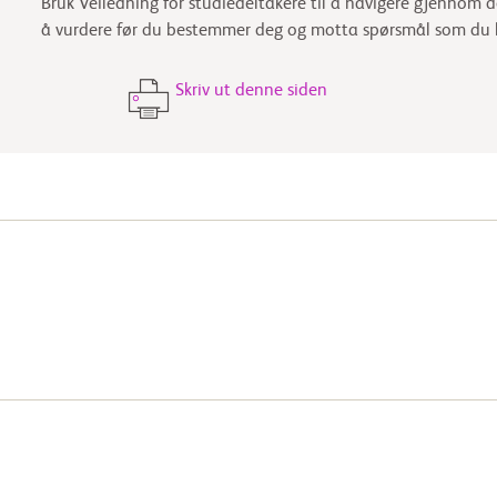
Bruk Veiledning for studiedeltakere til å navigere gjennom del
å vurdere før du bestemmer deg og motta spørsmål som du kan
Skriv ut denne siden