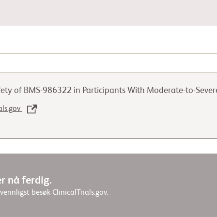
Gastrointestinal kreft
afety of BMS-986322 in Participants With Moderate-to-Sever
Lungekreft
ials.gov
Urogenital kreft
r nå ferdig.
 vennligst besøk ClinicalTrials.gov.