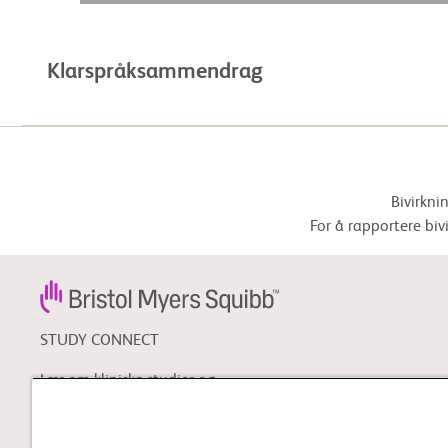
Klarspråksammendrag
Bivirkni
For å rapportere biv
STUDY CONNECT
Lær om kliniske studier og
søk etter en klinisk studie
som kan være riktig for deg