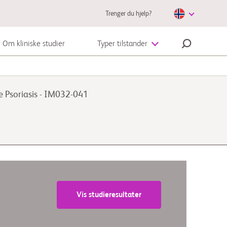
Trenger du hjelp?
Om kliniske studier
Typer tilstander
Autoimmunsykdom
e Psoriasis - IM032-041
Melanom
Vis studieresultater