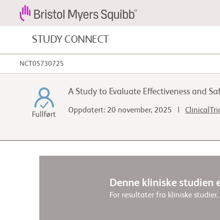
STUDY CONNECT
NCT05730725
Blodkreft og blodsykdommer
A Study to Evaluate Effectiveness and S
Kardiovaskulære sykdommer
Oppdatert: 20 november, 2025 |
ClinicalTr
Fullført
Fibrose
Denne kliniske studien e
For resultater fra kliniske studier,