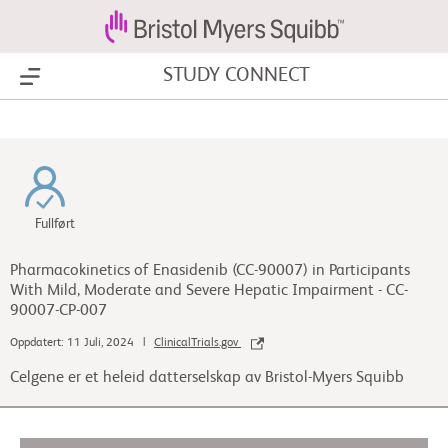
STUDY CONNECT
Show Menu
Fullført
Pharmacokinetics of Enasidenib (CC-90007) in Participants
With Mild, Moderate and Severe Hepatic Impairment - CC-
90007-CP-007
Oppdatert: 11 Juli, 2024 |
ClinicalTrials.gov
Celgene er et heleid datterselskap av Bristol-Myers Squibb