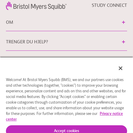
STUDY CONNECT
OM
TRENGER DU HJELP?
Juridisk informasjon
Personvernpolicy
bms.com/no
Preferanser for informasjonskapsler
Du kan kontake vår EU-personvernrådgiver på
Welcome! At Bristol Myers Squibb (BMS), we and our partners use cookies
and other technologies (together, “cookies”) to improve your browsing
EUDPO@BMS.com
for å utøve rettigheter du måtte ha
experience, personalize content and ads on this and other websites, and for
knyttet til ditt personvern. Hit kan du også reise eventuelle
social media features. By clicking “Accept cookies” or enabling certain
bekymringer eller spørsmål knyttet til Bristol Myers Squibb
cookie categories through customization of your cookie preferences, you
Companys håndtering av dine personopplysninger.
enable us to collect, use, and share information about your website usage
for these purposes. For further information, please see our
Privacy notice
© 2026 Bristol-Myers Squibb Company
center
Accept cookies