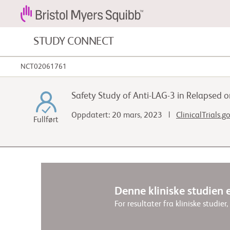
STUDY CONNECT
NCT02061761
Blodkreft og blodsykdommer
Safety Study of Anti-LAG-3 in Relapsed 
Kardiovaskulære sykdommer
Oppdatert: 20 mars, 2023 |
ClinicalTrials.g
Fullført
Fibrose
Denne kliniske studien e
For resultater fra kliniske studier,