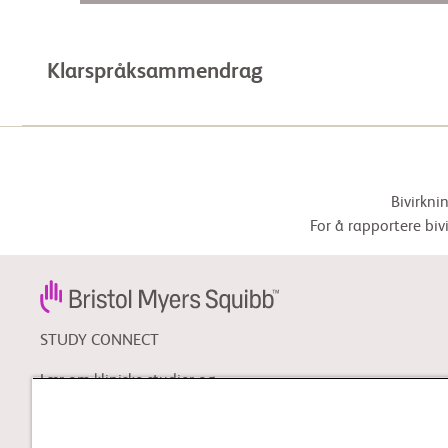
Klarspråksammendrag
Bivirkni
For å rapportere biv
STUDY CONNECT
Lær om kliniske studier og
søk etter en klinisk studie
som kan være riktig for deg