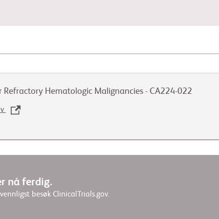
Gastrointestinal kreft
or Refractory Hematologic Malignancies - CA224-022
Lungekreft
ov
Urogenital kreft
r nå ferdig.
 vennligst besøk ClinicalTrials.gov.