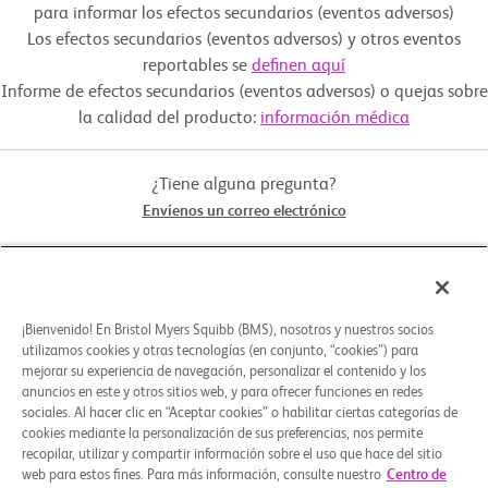
 específicamente en los estadios de demencia leve (estadio 4) o 
para informar los efectos secundarios (eventos adversos)
moderada (estadio 5), según lo definido

Descargar guía
 por los criterios clínicos

Los efectos secundarios (eventos adversos) y otros eventos
Fármaco: KarXT, KarX-EC
 del Instituto Nacional sobre el Envejecimiento y la Asociación de 
reportables se
definen aquí
Alzheimer (National Institute on Aging and Alzheimer's 
Association, NIA-AA). El diagnóstico de patología de la EA debe 
Informe de efectos secundarios (eventos adversos) o quejas sobre
confirmarse a través de los criterios revisados de 2024 del Grupo de 
Comparador de placebo: Placebo
trabajo del NIA-AA,

la calidad del producto:
información médica
 utilizando un enfoque de diagnóstico escalonado.

  - Los participantes deben tener un puntaje del miniexamen del 
estado mental (Mini-Mental State Examination, MMSE) de 12

¿Tiene alguna pregunta?
Otro: Placebo
 a 22, inclusive, en el momento de la selección.

Envíenos un correo electrónico
  - Los participantes deben tener un cuidador designado que 
mantenga un contacto adecuado (alrededor

 de 10 horas por semana o más) y esté dispuesto a asistir a todas 
las visitas del estudio. El cuidador

STUDY CONNECT
 también debe ser responsable de informar sobre la afección del 
participante, supervisar

 el cumplimiento con el medicamento y dar su consentimiento para 
¡Bienvenido! En Bristol Myers Squibb (BMS), nosotros y nuestros socios
participar tanto en sus propias actividades como en las

ACERCA DE
utilizamos cookies y otras tecnologías (en conjunto, “cookies”) para
 del participante relacionadas con el estudio.

mejorar su experiencia de navegación, personalizar el contenido y los
anuncios en este y otros sitios web, y para ofrecer funciones en redes
  - Los participantes que reciben inhibidores de la 
acetilcolinaesterasa (AChEI) y/o memantina deben

sociales. Al hacer clic en “Aceptar cookies” o habilitar ciertas categorías de
¿NECESITA AYUDA?
 haber recibido una dosis estable durante al menos 12 semanas 
cookies mediante la personalización de sus preferencias, nos permite
antes de la selección y aceptar mantener

recopilar, utilizar y compartir información sobre el uso que hace del sitio
 esta dosis estable durante todo el estudio.

web para estos fines. Para más información, consulte nuestro
Centro de