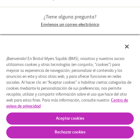
 verificación de neumonía intersticial habitual.

Experimental: Dosis 2 de BMS-986278
          - Si reciben pirfenidona o nintedanib, los participantes deben 
haber recibido una dosis estable durante al menos

¿Tiene alguna pregunta?
 90 días antes de la selección.

Envíenos un correo electrónico
          - Si actualmente no reciben pirfenidona o nintedanib, los 
Fármaco: BMS-986278
participantes no deben haber recibido

 ninguno de estos medicamentos dentro de los 28 días previos a la 
selección.

STUDY CONNECT
Comparador de placebo: Placebo de BMS-
          - Las mujeres con capacidad de concebir deben tener un 
986278
método anticonceptivo altamente eficaz

¡Bienvenido! En Bristol Myers Squibb (BMS), nosotros y nuestros socios
 y deben proporcionar un resultado negativo en la prueba de 
ACERCA DE
utilizamos cookies y otras tecnologías (en conjunto, “cookies”) para
embarazo en orina/suero.

mejorar su experiencia de navegación, personalizar el contenido y los
Fármaco: Placebo de BMS-986278
          - Los hombres sexualmente activos con mujeres con 
anuncios en este y otros sitios web, y para ofrecer funciones en redes
capacidad de concebir aceptan usar un método anticonceptivo

sociales. Al hacer clic en “Aceptar cookies” o habilitar ciertas categorías de
¿NECESITA AYUDA?
 de barrera masculino.

cookies mediante la personalización de sus preferencias, nos permite
recopilar, utilizar y compartir información sobre el uso que hace del sitio
        Criterios de exclusión

web para estos fines. Para más información, consulte nuestro
Centro de
      Antecedentes de accidente cerebrovascular o ataque isquémico 
avisos de privacidad
transitorio dentro de los 3 meses previos a la selección.

Preferencias de cookies
Aviso Legal
Política de Privacidad
          - Participantes que presentan síntomas de insuficiencia 
© 2026 Bristol-Myers Squibb Company
Aceptar cookies
cardíaca en reposo.

          - Participantes que tienen una neoplasia maligna actual o una 
Rechazar cookies
neoplasia maligna previa en los últimos 5
