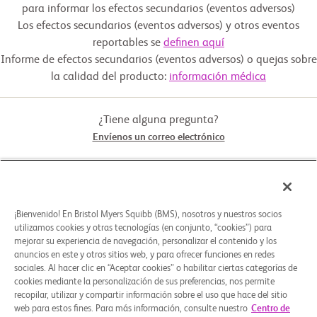
 biomarcadores.

para informar los efectos secundarios (eventos adversos)
Descargar guía
  -  Enfermedad medible según los Criterios de evaluación de 
Los efectos secundarios (eventos adversos) y otros eventos
Fármaco: BMS-986340, Docetaxel
respuesta en tumores sólidos (RECIST) v1.1

reportables se
definen aquí
 y al menos 1 lesión accesible para biopsia. Las biopsias con aguja 
fina, citología o biopsias

Informe de efectos secundarios (eventos adversos) o quejas sobre
 de lesiones óseas no son aceptables.

Experimental: Part 2D: BMS-986340 +
la calidad del producto:
información médica
Pumitamig Dose Expansion
  -  Grado de actividad según el Grupo Oncológico Cooperativo del 
Este de 0 o 1.

  -  Enfermedad progresiva documentada radiográficamente 
¿Tiene alguna pregunta?
Drug: Pumitamig Fármaco: BMS-986340
durante la terapia más reciente o después de esta.

Envíenos un correo electrónico
  -  Ha recibido terapias del estándar de tratamiento, (excepto la 
Experimental: Parte 1A-J: Aumento escalonado
Parte 1C, donde se excluirá a los participantes con

 uso previo de docetaxel para el contexto avanzado/metastásico), 
de la dosis de BMS-986340
incluido

STUDY CONNECT
 un inhibidor del (ligando)-1 de muerte programada disponible que 
se sabe que es eficaz en el

 tipo de tumor para el cual se está evaluando.

¡Bienvenido! En Bristol Myers Squibb (BMS), nosotros y nuestros socios
Fármaco: BMS-986340
ACERCA DE
utilizamos cookies y otras tecnologías (en conjunto, “cookies”) para
  -  Enfermedad avanzada o metastásica, y haber recibido, ser 
mejorar su experiencia de navegación, personalizar el contenido y los
refractario a, no ser

Experimental: Parte 1A: Aumento escalonado
anuncios en este y otros sitios web, y para ofrecer funciones en redes
 candidato para, o ser intolerante a las terapias existentes que se 
sabe que proporcionan un beneficio

sociales. Al hacer clic en “Aceptar cookies” o habilitar ciertas categorías de
de la dosis de BMS-986340
¿NECESITA AYUDA?
 clínico para la enfermedad del participante.

cookies mediante la personalización de sus preferencias, nos permite
recopilar, utilizar y compartir información sobre el uso que hace del sitio
Criterios de exclusión

web para estos fines. Para más información, consulte nuestro
Centro de
Fármaco: BMS-986340