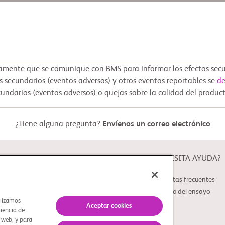
ente que se comunique con BMS para informar los efectos secun
s secundarios (eventos adversos) y otros eventos reportables se
de
undarios (eventos adversos) o quejas sobre la calidad del produc
¿Tiene alguna pregunta?
Envíenos un correo electrónico
ACERCA DE
¿NECESITA AYUDA?
Acerca de Study Connect
Preguntas frecuentes
Innovaciones
Glosario del ensayo
ilizamos
Aceptar cookies
riencia de
s web, y para