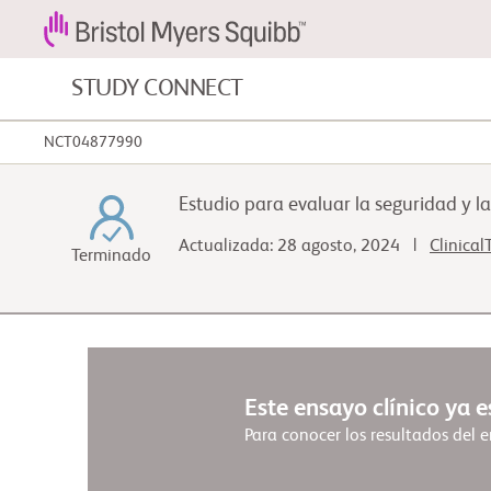
STUDY CONNECT
NCT04877990
Cánceres de la sangre y afecciones
sanguíneas
Estudio para evaluar la seguridad y 
Enfermedades cardiovascular
Actualizada: 28 agosto, 2024 |
Clinical
Terminado
Fibrosis
Este ensayo clínico ya 
Para conocer los resultados del ens