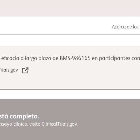
Acerca de los 
Cáncer gastrointestinal
la eficacia a largo plazo de BMS-986165 en participantes co
Cáncer de pulmón
Trials.gov
Cáncer genitourinario
está completo.
ayo clínico, visite ClinicalTrials.gov.