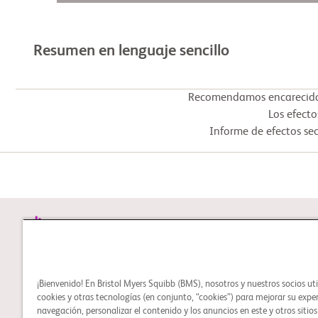
Resumen en lenguaje sencillo
Recomendamos encarecidam
Los efecto
Informe de efectos sec
STUDY CONNECT
¡Bienvenido! En Bristol Myers Squibb (BMS), nosotros y nuestros socios ut
Aprenda sobre los estudios
cookies y otras tecnologías (en conjunto, “cookies”) para mejorar su expe
clínicos y busque un
navegación, personalizar el contenido y los anuncios en este y otros sitio