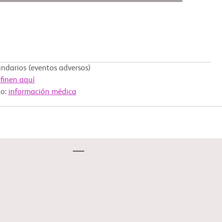
darios (eventos adversos)
finen aquí
to:
información médica