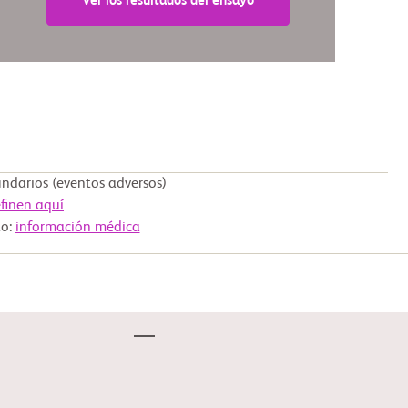
Ver los resultados del ensayo
darios (eventos adversos)
finen aquí
to:
información médica