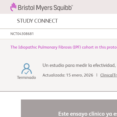
STUDY CONNECT
NCT04308681
Cánceres de la sangre y afecciones
sanguíneas
The Idiopathic Pulmonary Fibrosis (IPF) cohort in this protoc
Enfermedades cardiovascular
Un estudio para medir la efectividad
Fibrosis
Actualizada: 15 enero, 2026 |
ClinicalT
Terminado
Este ensayo clínico ya 