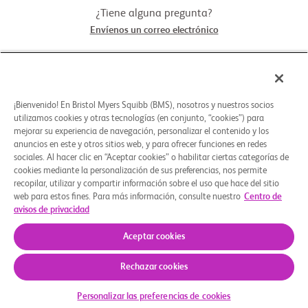
¿Tiene alguna pregunta?
Envíenos un correo electrónico
STUDY CONNECT
¡Bienvenido! En Bristol Myers Squibb (BMS), nosotros y nuestros socios
ACERCA DE
utilizamos cookies y otras tecnologías (en conjunto, “cookies”) para
mejorar su experiencia de navegación, personalizar el contenido y los
anuncios en este y otros sitios web, y para ofrecer funciones en redes
sociales. Al hacer clic en “Aceptar cookies” o habilitar ciertas categorías de
¿NECESITA AYUDA?
cookies mediante la personalización de sus preferencias, nos permite
recopilar, utilizar y compartir información sobre el uso que hace del sitio
web para estos fines. Para más información, consulte nuestro
Centro de
avisos de privacidad
Preferencias de cookies
Aviso Legal
Política de Privacidad
© 2026 Bristol-Myers Squibb Company
Aceptar cookies
Rechazar cookies
Personalizar las preferencias de cookies