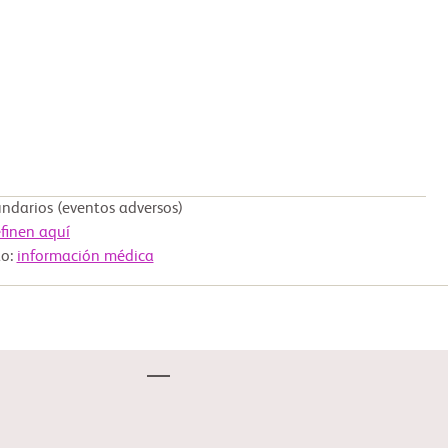
darios (eventos adversos)
finen aquí
to:
información médica