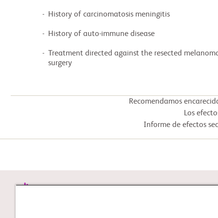
          -  History of carcinomatosis meningitis

          -  History of auto-immune disease

          -  Treatment directed against the resected melanoma that is administrated after the

             surgery
Recomendamos encarecidam
Los efecto
Informe de efectos sec
STUDY CONNECT