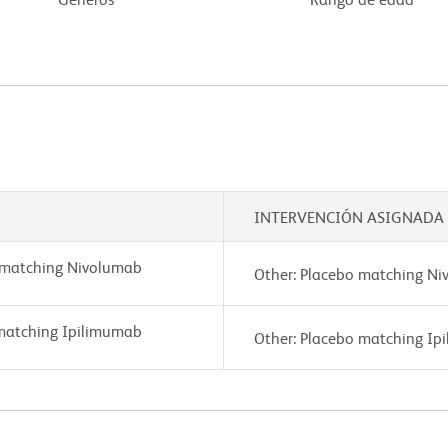
Géneros
Rango de edad
INTERVENCIÓN ASIGNADA
 matching Nivolumab
Other: Placebo matching Ni
matching Ipilimumab
Other: Placebo matching Ip