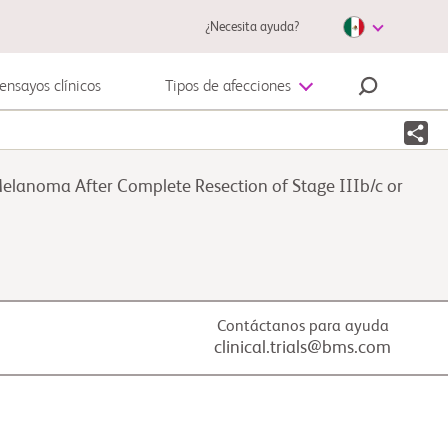
¿Necesita ayuda?
ensayos clínicos
Tipos de afecciones
Enfermedad autoinmune
elanoma After Complete Resection of Stage IIIb/c or
Melanoma
Contáctanos para ayuda
clinical.trials@bms.com