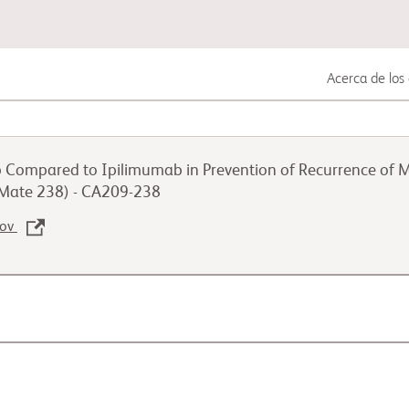
Acerca de los 
Cáncer gastrointestinal
b Compared to Ipilimumab in Prevention of Recurrence of M
Cáncer de pulmón
Mate 238) - CA209-238
gov
Cáncer genitourinario