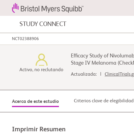
STUDY CONNECT
NCT02388906
Cánceres de la sangre y afecciones
sanguíneas
Efficacy Study of Nivoluma
Stage IV Melanoma (Check
Enfermedades cardiovascular
Activo, no reclutando
Actualizada: |
ClinicalTrials.
Fibrosis
Criterios clave de elegibilidad
Acerca de este estudio
Imprimir Resumen