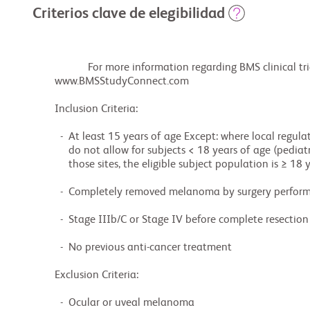
Criterios clave de elegibilidad
                    For more information regarding BMS clinical trial participation, please visit

        www.BMSStudyConnect.com

        Inclusion Criteria:

          -  At least 15 years of age Except: where local regulations and/or institutional policies

             do not allow for subjects < 18 years of age (pediatric population) to participate. For

             those sites, the eligible subject population is ≥ 18 years of age

          -  Completely removed melanoma by surgery performed within 12 weeks of randomization

          -  Stage IIIb/C or Stage IV before complete resection

          -  No previous anti-cancer treatment

        Exclusion Criteria:

          -  Ocular or uveal melanoma
