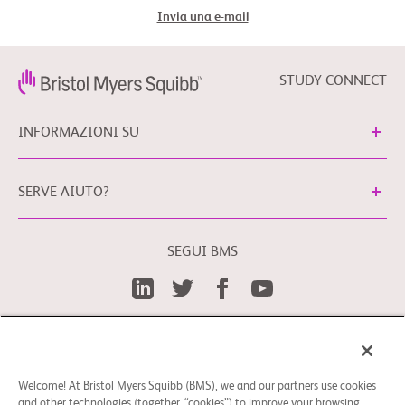
Invia una e-mail
STUDY CONNECT
INFORMAZIONI SU
SERVE AIUTO?
SEGUI BMS
Preferenze cookies
Note Legali
È possibile contattare il nostro Responsabile della
Protezione dei Dati Personali in UE, scrivendo al seguente
Welcome! At Bristol Myers Squibb (BMS), we and our partners use cookies
indirizzo e-mail: EUDPO@BMS.com; attraverso di esso, gli
and other technologies (together, “cookies”) to improve your browsing