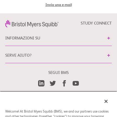
Invia una e-mail
STUDY CONNECT
INFORMAZIONI SU
SERVE AIUTO?
SEGUI BMS
Preferenze cookies
Note Legali
È possibile contattare il nostro Responsabile della
Protezione dei Dati Personali in UE, scrivendo al seguente
Welcome! At Bristol Myers Squibb (BMS), we and our partners use cookies
indirizzo e-mail: EUDPO@BMS.com; attraverso di esso, gli
and other technologies (together, “cookies”) to improve your browsing