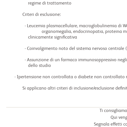
             regime di trattamento

        Criteri di esclusione:

          - Leucemia plasmacellulare, macroglobulinemia di Waldenstrom, sindrome POEMS (polineuropatia,

                         organomegalia, endocrinopatia, proteina monoclonale e alterazioni cutanee) o amiloidosi

             clinicamente significativa

          - Coinvolgimento noto del sistema nervoso centrale (SNC) da parte del mieloma

          - Assunzione di un farmaco immunosoppressivo negli ultimi 14 giorni dall’inizio del trattamento

             dello studio

 - Ipertensione non controllata o diabete non controllato nei 14 giorni precedenti l’arruolamento

        Si applicano altri criteri di inclusione/esclusione defi
Ti consigliamo
Qui vengo
Segnala effetti co