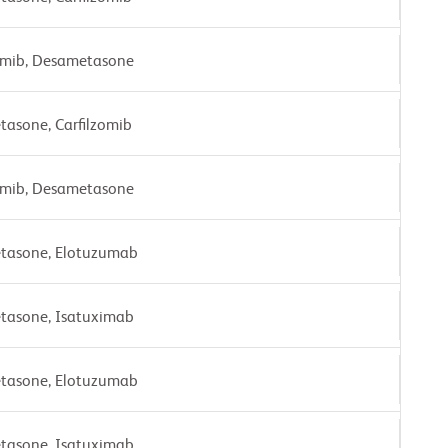
omib, Desametasone
asone, Carfilzomib
omib, Desametasone
tasone, Elotuzumab
tasone, Isatuximab
tasone, Elotuzumab
tasone, Isatuximab