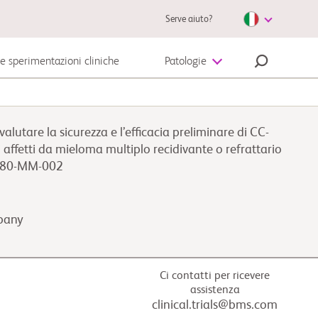
Serve aiuto?
le sperimentazioni cliniche
Patologie
Malattie autoimmuni
lutare la sicurezza e l’efficacia preliminare di CC-
Melanoma
ffetti da mieloma multiplo recidivante o refrattario
2480-MM-002
mpany
Ci contatti per ricevere
assistenza
clinical.trials@bms.com