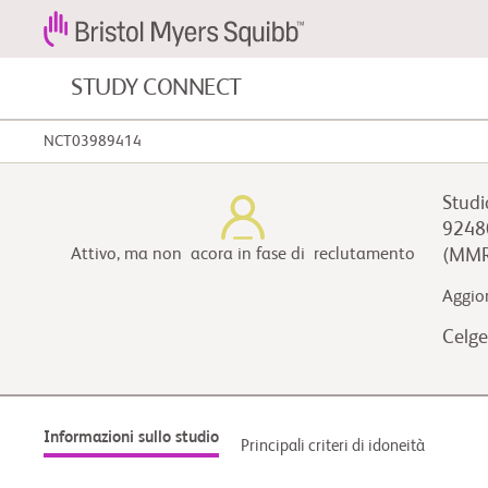
STUDY CONNECT
NCT03989414
Tumori del sangue e patologie del
sangue
Studi
92480
Malattie cardiovascolari
Attivo, ma non acora in fase di reclutamento
(MMR
Aggio
Fibrosi
Celge
Informazioni sullo studio
Principali criteri di idoneità