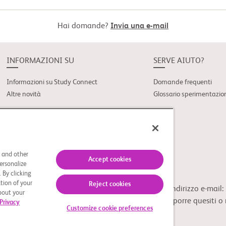
Hai domande?
Invia una e-mail
INFORMAZIONI SU
SERVE AIUTO?
Informazioni su Study Connect
Domande frequenti
Altre novità
Glossario sperimentazio
s and other
Accept cookies
ersonalize
 By clicking
tion of your
Reject cookies
ne dei Dati Personali in UE, scrivendo al seguente indirizzo e-mai
about your
iritti garantiti dalla normativa applicabile, ovvero porre quesiti 
Privacy
Customize cookie preferences