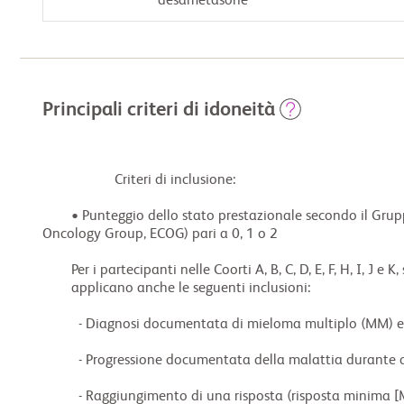
desametasone
Principali criteri di idoneità
                    Criteri di inclusione:

        • Punteggio dello stato prestazionale secondo il Gruppo cooperativo orientale di oncologica (Eastern Cooperative 
Oncology Group, ECOG) pari a 0, 1 o 2

        Per i partecipanti nelle Coorti A, B, C, D, E, F, H, I, J e K, si

        applicano anche le seguenti inclusioni:

          - Diagnosi documentata di mieloma multiplo (MM) e malattia misurabile

          - Progressione documentata della malattia durante o dopo l’ultimo regime anti-mieloma

          - Raggiungimento di una risposta (risposta minima [Minimal Response, MR] o migliore) ad almeno 1 precedente
