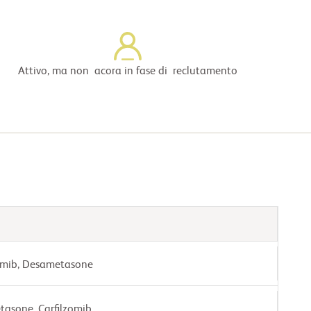
Attivo, ma non acora in fase di reclutamento
omib, Desametasone
asone, Carfilzomib