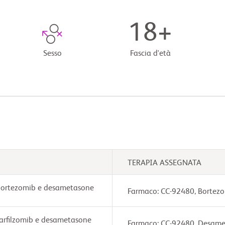
18+
Sesso
Fascia d'età
TERAPIA ASSEGNATA
 bortezomib e desametasone
Farmaco: CC-92480, Bortez
carfilzomib e desametasone
Farmaco: CC-92480, Desamet