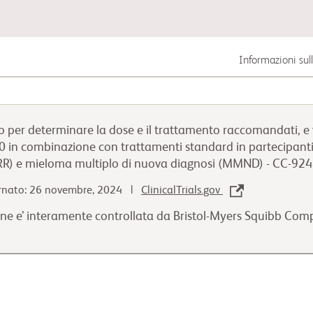
Informazioni sul
Carcinoma gastrointestinale
o per determinare la dose e il trattamento raccomandati, e va
Carcinoma polmonare
 in combinazione con trattamenti standard in partecipanti a
R) e mieloma multiplo di nuova diagnosi (MMND) - CC-9
Carcinoma urogenitale
rnato: 26 novembre, 2024 |
ClinicalTrials.gov
ne e’ interamente controllata da Bristol-Myers Squibb Co