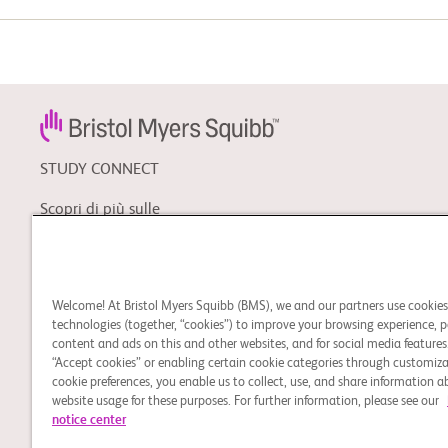
STUDY CONNECT
Scopri di più sulle
sperimentazioni cliniche e
cerca una sperimentazione
adatta a te o a una
persona cara.
Welcome! At Bristol Myers Squibb (BMS), we and our partners use cookie
technologies (together, “cookies”) to improve your browsing experience, p
content and ads on this and other websites, and for social media features.
Note Legali
Preferenze cookies
“Accept cookies” or enabling certain cookie categories through customiza
È possibile contattare il nostro Responsabile della Protezio
cookie preferences, you enable us to collect, use, and share information 
trattamento dei Dati Personali, potranno esercitare tutti i d
website usage for these purposes. For further information, please see our
notice center
Dati Personali da parte di Bristol Myers Squibb Company.