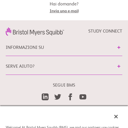
Hai domande?
Invia una e-mail
STUDY CONNECT
INFORMAZIONI SU
SERVE AIUTO?
SEGUI BMS
Preferenze cookies
Note Legali
È possibile contattare il nostro Responsabile della
Protezione dei Dati Personali in UE, scrivendo al seguente
Welcome! At Bristol Myers Squibb (BMS), we and our partners use cookies