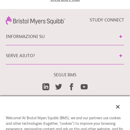
STUDY CONNECT
INFORMAZIONI SU
SERVE AIUTO?
SEGUI BMS
Preferenze cookies
Note Legali
È possibile contattare il nostro Responsabile della
Protezione dei Dati Personali in UE, scrivendo al seguente
Welcome! At Bristol Myers Squibb (BMS), we and our partners use cookies
indirizzo e-mail: EUDPO@BMS.com; attraverso di esso, gli
and other technologies (together, “cookies”) to improve your browsing
experience, personalize content and ads on this and other websites, and for
interessati al trattamento dei Dati Personali, potranno