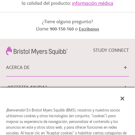
 2 semanas) antes de la inclusión. de acuerdo con la 
la calidad del producto:
información médica
recomendación del Resumen de características del producto

 (SmPC) de la Unión Europea (UE) y/o del Informe de 
posicionamiento terapéutico (TPR)

 en español y siguiendo la práctica clínica de rutina del hospital 

¿Tiene alguna pregunta?
 participante

Llame
o
900-150-160
Escríbanos
 - Actividad de baja a moderada, definida como menos de 2 
recidivas en el año anterior

 antes de comenzar el tratamiento con ozanimod

STUDY CONNECT
 Criterios de exclusión:

          - Exposición previa al ozanimod o a cualquier otro tratamiento 
modificador de la enfermedad (DMT) para la EMRR

ACERCA DE
 antes de comenzar el tratamiento con el tema del estudio, 
ozanimod

 - Participante que ha comenzado a recibir ozanimod en un ensayo 
¿NECESITA AYUDA?
clínico

 Nota: se aplican otros criterios de inclusión/exclusión definidos en el 
protocolo.
¡Bienvenido! En Bristol Myers Squibb (BMS), nosotros y nuestros socios
Preferencias de cookies
Aviso Legal
Política de Privacidad
utilizamos cookies y otras tecnologías (en conjunto, “cookies”) para
Puede ponerse en contacto con nuestro Delegado de
mejorar su experiencia de navegación, personalizar el contenido y los
anuncios en este y otros sitios web, y para ofrecer funciones en redes
Protección de Datos de la UE en EUDPO@BMS.com para
sociales. Al hacer clic en “Aceptar cookies” o habilitar ciertas categorías de