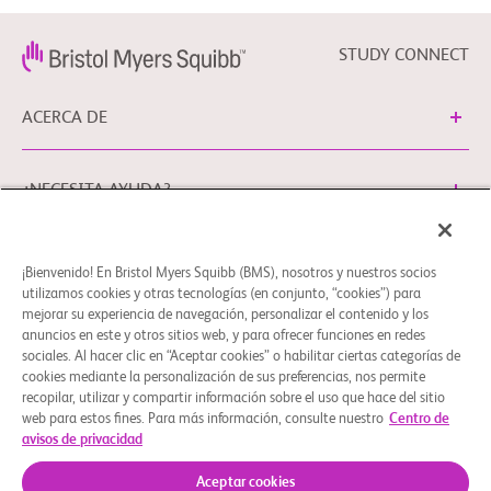
STUDY CONNECT
ACERCA DE
¿NECESITA AYUDA?
¡Bienvenido! En Bristol Myers Squibb (BMS), nosotros y nuestros socios
Preferencias de cookies
Aviso Legal
Política de Privacidad
utilizamos cookies y otras tecnologías (en conjunto, “cookies”) para
Puede ponerse en contacto con nuestro Delegado de
mejorar su experiencia de navegación, personalizar el contenido y los
anuncios en este y otros sitios web, y para ofrecer funciones en redes
Protección de Datos de la UE en EUDPO@BMS.com para
sociales. Al hacer clic en “Aceptar cookies” o habilitar ciertas categorías de
ejercitar cualquier derecho de privacidad de datos, así
cookies mediante la personalización de sus preferencias, nos permite
como para plantear cualquier duda o cuestión en relación
recopilar, utilizar y compartir información sobre el uso que hace del sitio
con el tratamiento de sus datos personales por parte de
web para estos fines. Para más información, consulte nuestro
Centro de
avisos de privacidad
Bristol Myers Squibb, S.A.U.
© 2026 Bristol-Myers Squibb Company
Aceptar cookies