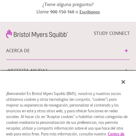
¿Tiene alguna pregunta?
Llame
o
900-150-160
Escríbanos
STUDY CONNECT
ACERCA DE
¿NECESITA AYUDA?
¡Bienvenido! En Bristol Myers Squibb (BMS), nosotros y nuestros socios
Preferencias de cookies
Aviso Legal
Política de Privacidad
utilizamos cookies y otras tecnologías (en conjunto, “cookies”) para
Puede ponerse en contacto con nuestro Delegado de
mejorar su experiencia de navegación, personalizar el contenido y los
anuncios en este y otros sitios web, y para ofrecer funciones en redes
Protección de Datos de la UE en EUDPO@BMS.com para
sociales. Al hacer clic en “Aceptar cookies” o habilitar ciertas categorías de
ejercitar cualquier derecho de privacidad de datos, así
cookies mediante la personalización de sus preferencias, nos permite
como para plantear cualquier duda o cuestión en relación
recopilar, utilizar y compartir información sobre el uso que hace del sitio
con el tratamiento de sus datos personales por parte de
web para estos fines. Para más información, consulte nuestro
Centro de