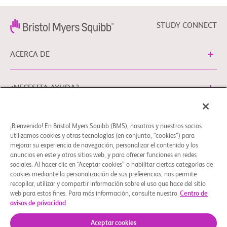
STUDY CONNECT
ACERCA DE
¿NECESITA AYUDA?
¡Bienvenido! En Bristol Myers Squibb (BMS), nosotros y nuestros socios
Preferencias de cookies
Aviso Legal
Política de Privacidad
utilizamos cookies y otras tecnologías (en conjunto, “cookies”) para
Puede ponerse en contacto con nuestro Delegado de
mejorar su experiencia de navegación, personalizar el contenido y los
anuncios en este y otros sitios web, y para ofrecer funciones en redes
Protección de Datos de la UE en EUDPO@BMS.com para
sociales. Al hacer clic en “Aceptar cookies” o habilitar ciertas categorías de
ejercitar cualquier derecho de privacidad de datos, así
cookies mediante la personalización de sus preferencias, nos permite
como para plantear cualquier duda o cuestión en relación
recopilar, utilizar y compartir información sobre el uso que hace del sitio
con el tratamiento de sus datos personales por parte de
web para estos fines. Para más información, consulte nuestro
Centro de
avisos de privacidad
Bristol Myers Squibb, S.A.U.
© 2026 Bristol-Myers Squibb Company
Aceptar cookies