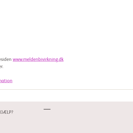
mesiden
www.meldenbivirkning.dk
r.
mation
HJÆLP?