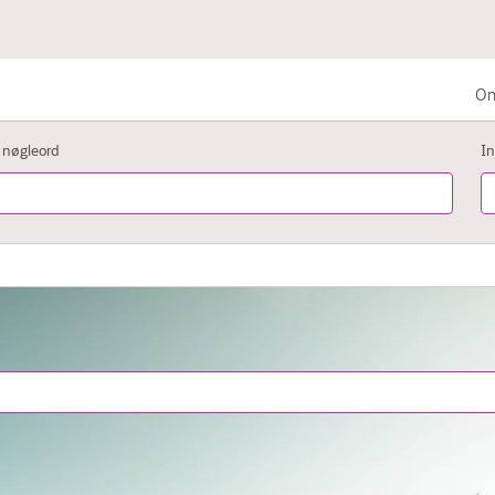
Om
Kræft i mave-tarmkanal
r nøgleord
In
Lungekræft
Kræft i kønsorganer eller
urinvejssystemet