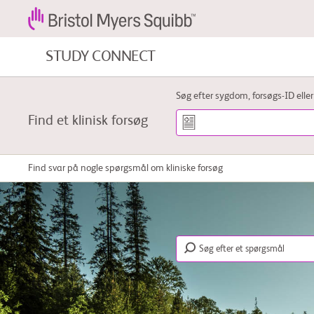
STUDY CONNECT
Blodkræft og blodsygdomme
Søg efter sygdom, forsøgs-ID elle
Find et klinisk forsøg
Kardiovaskulære sygdomme
Find svar på nogle spørgsmål om kliniske forsøg
Fibrose