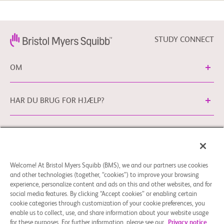
STUDY CONNECT
OM
HAR DU BRUG FOR HJÆLP?
Cookie-præferencer
Generelle juridiske vilkår
Privatlivspolitik
Du kan kontakte vores EU Databeskyttelseskontor
Welcome! At Bristol Myers Squibb (BMS), we and our partners use cookies
via
EUDPO@BMS.com
for at udøve de
and other technologies (together, “cookies”) to improve your browsing
databeskyttelsesrettigheder, som du måtte have, samt for
experience, personalize content and ads on this and other websites, and for
at stille spørgsmål eller gøre opmærksom på bekymringer i
social media features. By clicking “Accept cookies” or enabling certain
cookie categories through customization of your cookie preferences, you
forhold til håndteringen af dine persondata udført af
enable us to collect, use, and share information about your website usage
Bristol Myers Squibb Company.
for these purposes. For further information, please see our
Privacy notice