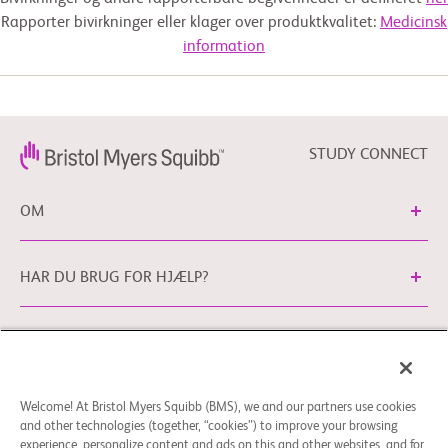
Rapporter bivirkninger eller klager over produktkvalitet:
Medicinsk
information
STUDY CONNECT
OM
HAR DU BRUG FOR HJÆLP?
Cookie-præferencer
Generelle juridiske vilkår
Privatlivspolitik
Du kan kontakte vores EU Databeskyttelseskontor
Welcome! At Bristol Myers Squibb (BMS), we and our partners use cookies
via
EUDPO@BMS.com
for at udøve de
and other technologies (together, “cookies”) to improve your browsing
databeskyttelsesrettigheder, som du måtte have, samt for
experience, personalize content and ads on this and other websites, and for