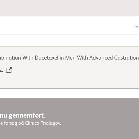
Om
Kræft i mave-tarmkanal
mbination With Docetaxel in Men With Advanced Castration
Lungekræft
ov
Kræft i kønsorganer eller
urinvejssystemet
r nu gennemført.
e forsøg på ClinicalTrials.gov.