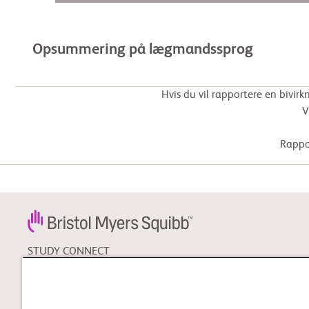
Opsummering på lægmandssprog
Hvis du vil rapportere en bivir
V
Rappor
STUDY CONNECT
Læs om kliniske forsøg, og
søg efter et klinisk forsøg,