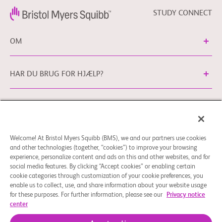
STUDY CONNECT
OM
HAR DU BRUG FOR HJÆLP?
Cookie-præferencer
Generelle juridiske vilkår
Privatlivspolitik
Du kan kontakte vores EU Databeskyttelseskontor
Welcome! At Bristol Myers Squibb (BMS), we and our partners use cookies
via
EUDPO@BMS.com
for at udøve de
and other technologies (together, “cookies”) to improve your browsing
databeskyttelsesrettigheder, som du måtte have, samt for
experience, personalize content and ads on this and other websites, and for
at stille spørgsmål eller gøre opmærksom på bekymringer i
social media features. By clicking “Accept cookies” or enabling certain
forhold til håndteringen af dine persondata udført af
cookie categories through customization of your cookie preferences, you
enable us to collect, use, and share information about your website usage
Bristol Myers Squibb Company.
for these purposes. For further information, please see our
Privacy notice
center
© 2026 Bristol-Myers Squibb Company