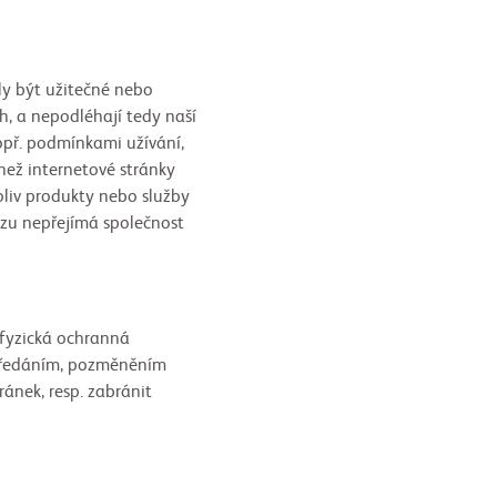
ly být užitečné nebo
h, a nepodléhají tedy naší
popř. podmínkami užívání,
než internetové stránky
oliv produkty nebo služby
azu nepřejímá společnost
 fyzická ochranná
, předáním, pozměněním
ánek, resp. zabránit