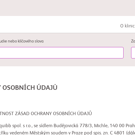
O klini
Zhoubná nádorová onemocnění trávicí
udie nebo klíčového slova
Za
soustavy
Zhoubná nádorová onemocnění plic
Zhoubná nádorová onemocnění
 OSOBNÍCH ÚDAJŮ
močopohlavní soustavy
T ZÁSAD OCHRANY OSOBNÍCH ÚDAJŮ
quibb spol. s r.o., se sídlem Budějovická 778/3, Michle, 140 00 Pra
říku vedeném Městským soudem v Praze pod spis. zn. C 4801 (dále 