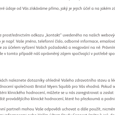
teré údaje od Vás získáváme přímo, jaký je jejich účel a na jakém 
e prostřednictvím odkazu „kontakt“ uvedeného na našich webový
 je např. Vaše jméno, telefonní číslo, odborné informace, emailo
 za účelem vyřízení Vašich požadavků a reagování na ně. Právní
e v tomto případě náš oprávněný zájem spočívající v potřebě spo
kách naleznete dotazníky ohledně Vašeho zdravotního stavu a lé
 hodnocení společnosti Bristol Myers Squibb pro Vás vhodná. Pokud
térii klinického hodnocení, můžete se u nás zaregistrovat a zaslat
tě provádějícího klinické hodnocení, které ho přezkoumá a podnik
luvní partneři mohou Vaše odpovědi uchovat a dále použít, nicm