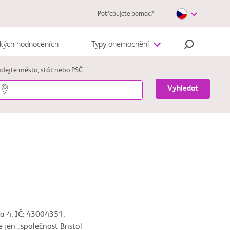
Potřebujete pomoc?
ckých hodnoceních
Typy onemocnění
Autoimunitní onemocnění
dejte město, stát nebo PSČ
Vyhledat
Melanom
ha 4, IČ: 43004351,
jen „společnost Bristol