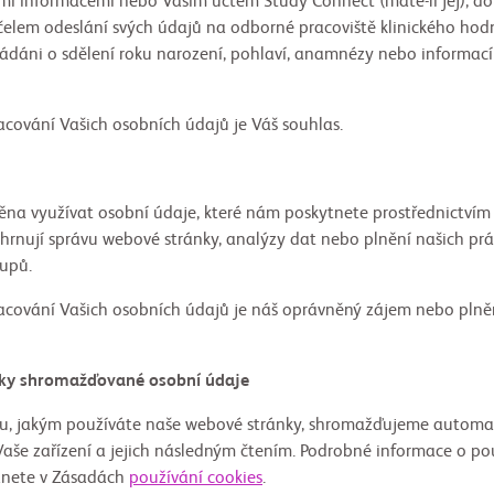
mi informacemi nebo Vaším účtem Study Connect (máte-li jej), do
 účelem odeslání svých údajů na odborné pracoviště klinického hod
dáni o sdělení roku narození, pohlaví, anamnézy nebo informací 
cování Vašich osobních údajů je Váš souhlas.
ěna využívat osobní údaje, které nám poskytnete prostřednictvím 
zahrnují správu webové stránky, analýzy dat nebo plnění našich pr
tupů.
cování Vašich osobních údajů je náš oprávněný zájem nebo plněn
omažďované osobní údaje
bu, jakým používáte naše webové stránky, shromažďujeme automa
Vaše zařízení a jejich následným čtením. Podrobné informace o po
znete v Zásadách
používání cookies
.