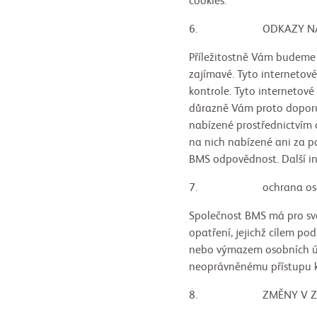
cookies.
6. ODKAZY NA JIN
Příležitostně Vám budeme 
zajímavé. Tyto internetov
kontrole. Tyto internetové
důrazně Vám proto doporuč
nabízené prostřednictvím o
na nich nabízené ani za p
BMS odpovědnost. Další i
7. ochrana osobn
Společnost BMS má pro své
opatření, jejichž cílem po
nebo výmazem osobních úda
neoprávněnému přístupu 
8. ZMĚNY V ZÁSAD