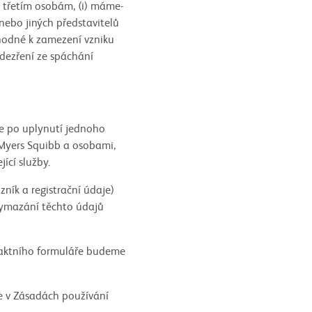
 třetím osobám, (i) máme-
nebo jiných představitelů
vhodné k zamezení vzniku
odezření ze spáchání
je po uplynutí jednoho
 Myers Squibb a osobami,
ící služby.
ník a registrační údaje)
 vymazání těchto údajů
ntaktního formuláře budeme
te v Zásadách používání