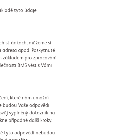
základě tyto údaje
ch stránkách, můžeme si
vá adresa apod. Poskytnuté
m základem pro zpracování
lečnosti BMS vést s Vámi
čení, které nám umožní
 se budou Vaše odpovědi
 svůj vyplněný dotazník na
ne případné další kroky.
éně tyto odpovědi nebudou