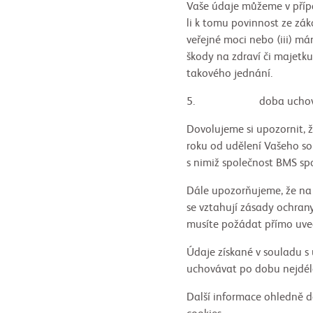
Vaše údaje můžeme v příp
li k tomu povinnost ze zá
veřejné moci nebo (iii) m
škody na zdraví či majetku
takového jednání.
5. doba uchováván
Dovolujeme si upozornit, 
roku od udělení Vašeho so
s nimiž společnost BMS sp
Dále upozorňujeme, že na ú
se vztahují zásady ochran
musíte požádat přímo uved
Údaje získané v souladu s
uchovávat po dobu nejdél
Další informace ohledně d