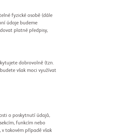
telné fyzické osobě (dále
obní údaje budeme
dovat platné předpisy,
kytujete dobrovolně (tzn.
ebudete však moci využívat
sti o poskytnutí údajů,
sekcím, funkcím nebo
 v takovém případě však