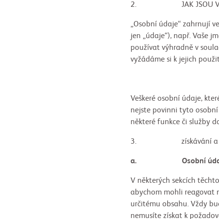
2. JAK JSOU V TĚCH
„Osobní údaje“ zahrnují ve
jen „údaje“), např. Vaše 
používat výhradně v soula
vyžádáme si k jejich použit
Veškeré osobní údaje, kter
nejste povinni tyto osobn
některé funkce či služby 
3. získávání a PO
a. Osobní údaje zí
V některých sekcích těcht
abychom mohli reagovat n
určitému obsahu. Vždy bu
nemusíte získat k požado