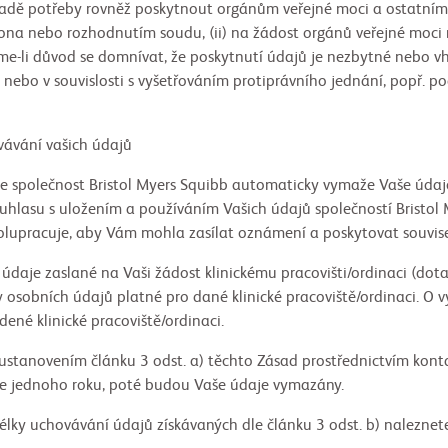
adě potřeby rovněž poskytnout orgánům veřejné moci a ostatním
kona nebo rozhodnutím soudu, (ii) na žádost orgánů veřejné moci 
áme-li důvod se domnívat, že poskytnutí údajů je nezbytné nebo 
 nebo v souvislosti s vyšetřováním protiprávního jednání, popř. p
í vašich údajů
že společnost Bristol Myers Squibb automaticky vymaže Vaše úda
uhlasu s uložením a používáním Vašich údajů společností Bristol
olupracuje, aby Vám mohla zasílat oznámení a poskytovat souvisej
daje zaslané na Vaši žádost klinickému pracovišti/ordinaci (dotaz
y osobních údajů platné pro dané klinické pracoviště/ordinaci. O
ené klinické pracoviště/ordinaci.
 ustanovením článku 3 odst. a) těchto Zásad prostřednictvím ko
e jednoho roku, poté budou Vaše údaje vymazány.
élky uchovávání údajů získávaných dle článku 3 odst. b) nalezne