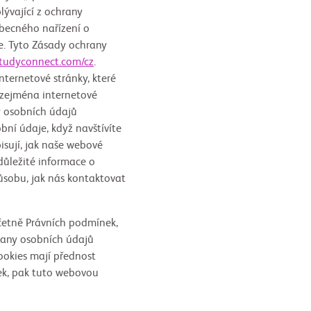
lývající z ochrany
becného nařízení o
te. Tyto Zásady ochrany
studyconnect.com/cz
.
nternetové stránky, které
 zejména internetové
y osobních údajů
bní údaje, když navštívíte
sují, jak naše webové
důležité informace o
ůsobu, jak nás kontaktovat
četně Právních podmínek,
rany osobních údajů
okies mají přednost
ek, pak tuto webovou