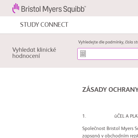
STUDY CONNECT
Nádorová onemocnění krve a
Vyhledejte dle podmínky, čísla st
onemocnění krve
Vyhledat klinické
hodnocení
Kardiovaskulární onemocnění
Fibróza
ZÁSADY OCHRANY
1. úČEL A PLATNOS
Společnost Bristol Myers S
zapsaná v obchodním rejst