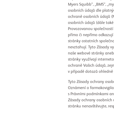
Myers Squibb“, „BMS“, „my
osobních údajů dle platný
ochraně osobních údajů (N
osobních údajů (dále také
Provozovanou společností B
přímo či nepřímo odkazují
stránky ostatních společn
nevztahují. Tyto Zásady vy
naše webové stránky anebo
stránky využívají interne
ochraně Vašich údajů, zej
v případě dotazů ohledně 
Tyto Zásady ochrany osob
Oznámení o farmakovigilan
s Právními podmínkami an
Zásady ochrany osobních ú
stránku nenavštěvujte, res