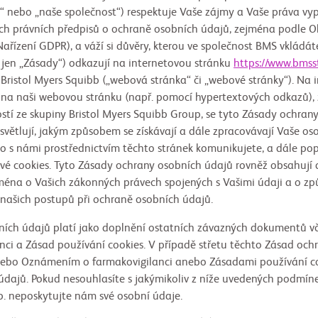
“ nebo „naše společnost“) respektuje Vaše zájmy a Vaše práva vyp
ch právních předpisů o ochraně osobních údajů, zejména podle O
ařízení GDPR), a váží si důvěry, kterou ve společnost BMS vkládá
 jen „Zásady“) odkazují na internetovou stránku
https://www.bms
ristol Myers Squibb („webová stránka“ či „webové stránky“). Na i
 na naši webovou stránku (např. pomocí hypertextových odkazů),
ostí ze skupiny Bristol Myers Squibb Group, se tyto Zásady ochran
světlují, jakým způsobem se získávají a dále zpracovávají Vaše oso
 s námi prostřednictvím těchto stránek komunikujete, a dále popi
tové cookies. Tyto Zásady ochrany osobních údajů rovněž obsahují 
ména o Vašich zákonných právech spojených s Vašimi údaji a o zp
našich postupů při ochraně osobních údajů.
ních údajů platí jako doplnění ostatních závazných dokumentů v
ci a Zásad používání cookies. V případě střetu těchto Zásad och
ebo Oznámením o farmakovigilanci anebo Zásadami používání co
dajů. Pokud nesouhlasíte s jakýmikoliv z níže uvedených podmín
p. neposkytujte nám své osobní údaje.