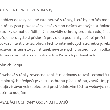
É INTERNETOVÉ STRÁNKy
nabízet odkazy na jiné internetové stránky, které by pro Vás moh
é stránky jsou provozovány nezávisle na našich webových stránkác
 stránky se mohou řídit jinými pravidly ochrany osobních údajů, 
ujeme, abyste si příslušná pravidla a podmínky pečlivě přečetli, 
dkazu navštívíte. Za obsah těchto internetových stránek či jakék
oužívání internetových stránek navštívených prostřednictvím odk
nformace na toto téma naleznete v Právních podmínkách.
ích údajů
 webové stránky zavedena konkrétní administrativní, technická i
dle platných předpisů je zajistit ochranu před ztrátou, zneužitím
jů získávaných společností prostřednictvím těchto webových str
k těmto údajům.
ÁCH OCHRANY OSOBNÍCH ÚDAJŮ