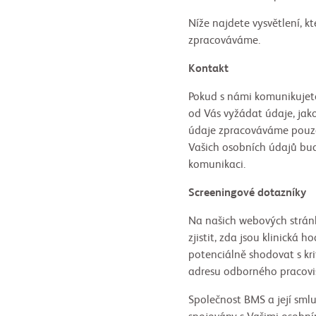
Níže najdete vysvětlení, k
zpracováváme.
Kontakt
Pokud s námi komunikujet
od Vás vyžádat údaje, jako
údaje zpracováváme pouze
Vašich osobních údajů bud
komunikaci.
Screeningové dotazníky
Na našich webových strán
zjistit, zda jsou klinická
potenciálně shodovat s kri
adresu odborného pracoviš
Společnost BMS a její sm