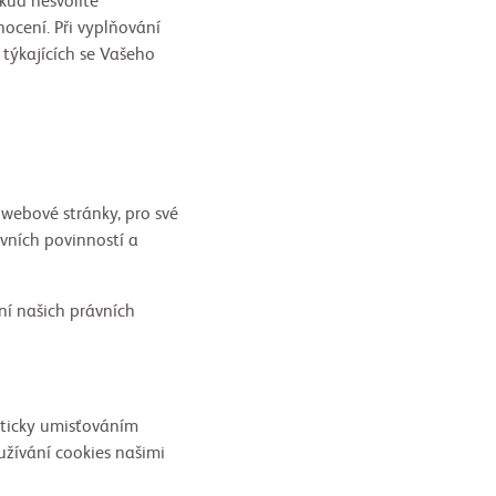
kud nesvolíte
nocení. Při vyplňování
týkajících se Vašeho
webové stránky, pro své
ávních povinností a
í našich právních
ticky umisťováním
užívání cookies našimi