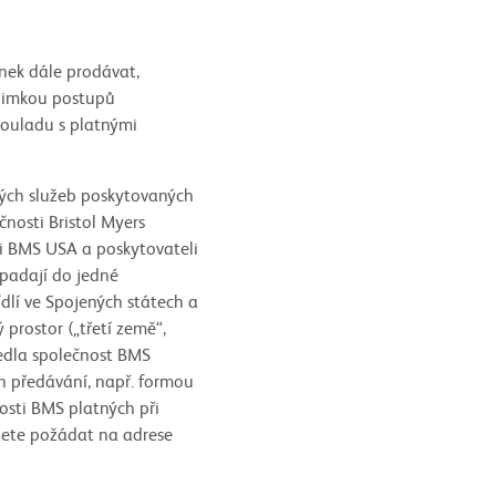
nek dále prodávat,
ýjimkou postupů
souladu s platnými
itých služeb poskytovaných
nosti Bristol Myers
i BMS USA a poskytovateli
spadají do jedné
ídlí ve Spojených státech a
 prostor („třetí země“,
vedla společnost BMS
ch předávání, např. formou
osti BMS platných při
žete požádat na adrese