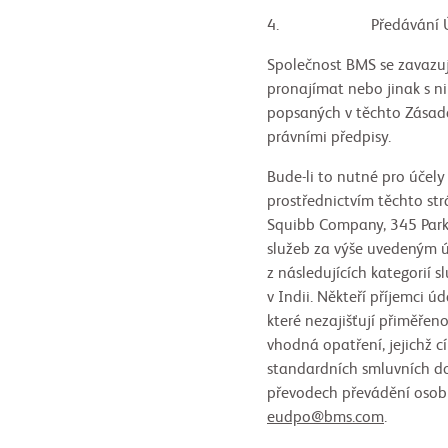
4. Předávání Ú
Společnost BMS se zavazuj
pronajímat nebo jinak s n
popsaných v těchto Zásadá
právními předpisy.
Bude-li to nutné pro účely
prostřednictvím těchto st
Squibb Company, 345 Park
služeb za výše uvedeným úč
z následujících kategorií s
v Indii. Někteří příjemci 
které nezajišťují přiměře
vhodná opatření, jejichž c
standardních smluvních do
převodech převádění osob
eudpo@bms.com
.