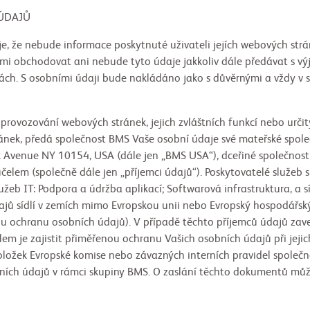
DAJŮ
e, že nebude informace poskytnuté uživateli jejích webových strá
imi obchodovat ani nebude tyto údaje jakkoliv dále předávat s v
ch. S osobními údaji bude nakládáno jako s důvěrnými a vždy v 
 provozování webových stránek, jejich zvláštních funkcí nebo urč
ránek, předá společnost BMS Vaše osobní údaje své mateřské společ
 Avenue NY 10154, USA (dále jen „BMS USA“), dceřiné společnost
elem (společně dále jen „příjemci údajů“). Poskytovatelé služeb 
lužeb IT: Podpora a údržba aplikací; Softwarová infrastruktura, a s
údajů sídlí v zemích mimo Evropskou unii nebo Evropský hospodářský
nou ochranu osobních údajů). V případě těchto příjemců údajů za
ílem je zajistit přiměřenou ochranu Vašich osobních údajů při jeji
ložek Evropské komise nebo závazných interních pravidel společn
ních údajů v rámci skupiny BMS. O zaslání těchto dokumentů mů