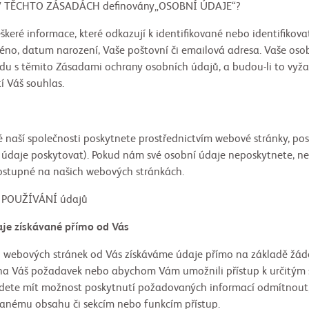
TO ZÁSADÁCH definovány„OSOBNÍ ÚDAJE“?
škeré informace, které odkazují k identifikované nebo identifikova
jméno, datum narození, Vaše poštovní či emailová adresa. Vaše os
du s těmito Zásadami ochrany osobních údajů, a budou-li to vyža
í Váš souhlas.
é naší společnosti poskytnete prostřednictvím webové stránky, pos
í údaje poskytovat). Pokud nám své osobní údaje neposkytnete, n
dostupné na našich webových stránkách.
UŽÍVÁNÍ údajů
skávané přímo od Vás
o webových stránek od Vás získáváme údaje přímo na základě žádo
a Váš požadavek nebo abychom Vám umožnili přístup k určitým 
dete mít možnost poskytnutí požadovaných informací odmítnout,
vanému obsahu či sekcím nebo funkcím přístup.