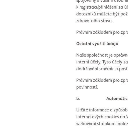
spojovány s Vašimi osobní
k registraci/přihlášení za
dotazníků můžete být požá
zdravotního stavu.
Právním základem pro zpra
Ostatní využití údajů
Naše společnost je oprávn
interní účely. Tyto účely 
dodržování směrnic a pos
Právním základem pro zpra
povinností.
b. Automaticky shr
Určité informace o způso
internetových cookies na 
webovými stránkami nale