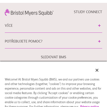
STUDY CONNECT
VÍCE
POTŘEBUJETE POMOC?
SLEDOVAT BMS
Právní podmínky
Zásady ochrany osobních údajů
Welcome! At Bristol Myers Squibb (BMS), we and our partners use cookies
Předvolby souborů cookie
and other technologies (together, “cookies”) to improve your browsing
experience, personalize content and ads on this and other websites, and for
Obraťte se na naši kontaktní osobu pro ochranu osobních
social media features. By clicking “Accept cookies” or enabling certain
údajů v Evropské unii pomocí
EUDPO@BMS.com
, chcete-li
cookie categories through customization of your cookie preferences, you
uplatnit Vaše práva ochrany osobních údajů a také máte-li
enable us to collect, use, and share information about your website usage
jakékoli obavy nebo dotazy týkající se zacházení s Vašimi
for these purposes. For further information, please see our
Privacy notice