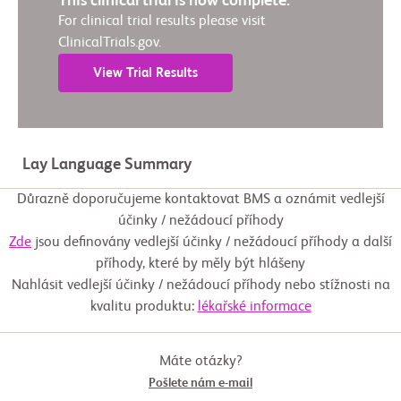
This clinical trial is now complete.
For clinical trial results please visit
ClinicalTrials.gov.
View Trial Results
Lay Language Summary
Důrazně doporučujeme kontaktovat BMS a oznámit vedlejší
účinky / nežádoucí příhody
Zde
jsou definovány vedlejší účinky / nežádoucí příhody a další
příhody, které by měly být hlášeny
Nahlásit vedlejší účinky / nežádoucí příhody nebo stížnosti na
kvalitu produktu:
lékařské informace
Máte otázky?
Pošlete nám e-mail