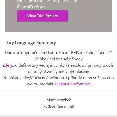
For clinical trial results please visit
ClinicalTrials.gov.
View Trial Results
Lay Language Summary
Důrazně doporučujeme kontaktovat BMS a oznámit vedlejší
účinky / nežádoucí příhody
Zde
jsou definovány vedlejší účinky / nežádoucí příhody a další
příhody, které by měly být hlášeny
Nahlásit vedlejší účinky / nežádoucí příhody nebo stížnosti na
kvalitu produktu:
lékařské informace
Máte otázky?
Pošlete nám e-mail