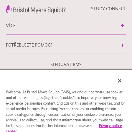
STUDY CONNECT
VÍCE
POTŘEBUJETE POMOC?
SLEDOVAT BMS
Právní podmínky
Zásady ochrany osobních údajů
Welcome! At Bristol Myers Squibb (BMS), we and our partners use cookies
Předvolby souborů cookie
and other technologies (together, “cookies”) to improve your browsing
experience, personalize content and ads on this and other websites, and for
Obraťte se na naši kontaktní osobu pro ochranu osobních
social media features. By clicking “Accept cookies” or enabling certain
údajů v Evropské unii pomocí
EUDPO@BMS.com
, chcete-li
cookie categories through customization of your cookie preferences, you
uplatnit Vaše práva ochrany osobních údajů a také máte-li
enable us to collect, use, and share information about your website usage
jakékoli obavy nebo dotazy týkající se zacházení s Vašimi
for these purposes. For further information, please see our
Privacy notice
center