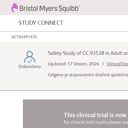
STUDY CONNECT
NCT04991935
Nádorová onemocnění krve a
onemocnění krve
Safety Study of CC-93538 in Adult an
Kardiovaskulární onemocnění
Updated: 17 březen, 2026 |
ClinicalTri
Dokončeno
Celgene je stoprocentní dceřiná společn
Fibróza
This clinical trial is no
For clinical trial results please vis