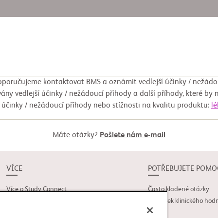
poručujeme kontaktovat BMS a oznámit vedlejší účinky / nežádo
ány vedlejší účinky / nežádoucí příhody a další příhody, které by 
í účinky / nežádoucí příhody nebo stížnosti na kvalitu produktu:
l
Máte otázky?
Pošlete nám e-mail
VÍCE
POTŘEBUJETE POMO
Více o Study Connect
Často kladené otázky
Novinky
Slovníček klinického hod