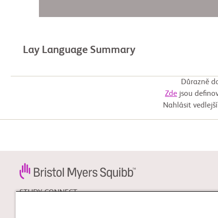
Lay Language Summary
Důrazně do
Zde
jsou definov
Nahlásit vedlejš
STUDY CONNECT
Zjistěte více o klinických