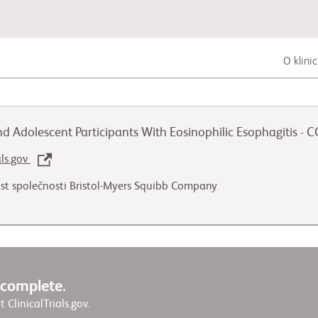
O klini
Zhoubná nádorová onemocnění trávicí
soustavy
d Adolescent Participants With Eosinophilic Esophagitis -
Zhoubná nádorová onemocnění plic
als.gov
ost společnosti Bristol-Myers Squibb Company
Zhoubná nádorová onemocnění
močopohlavní soustavy
w complete.
it ClinicalTrials.gov.