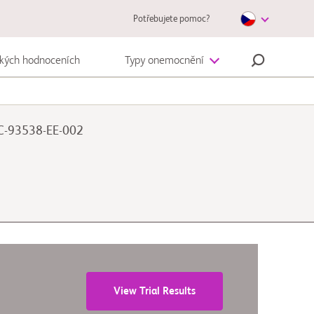
Potřebujete pomoc?
ckých hodnoceních
Typy onemocnění
Autoimunitní onemocnění
 CC-93538-EE-002
Melanom
View Trial Results