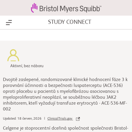
STUDY CONNECT
Show Menu
Aktivní, bez náboru
Dvojitě zaslepené, randomizované klinické hodnocení fáze 3 k
porovnání účinnosti a bezpečnosti luspaterceptu (ACE-536)
oproti placebu u pacientů s myelofibrózou asociovanou s
myeloproliferativní neoplázií, se souběžnou léčbou JAK2
inhibitorem, kteří vyžadují transfuze erytrocytů - ACE-536-MF-
002
Updated: 18 červen, 2026 |
ClinicalTrials.gov
Celgene je stoprocentní dceřiná společnost společnosti Bristol-