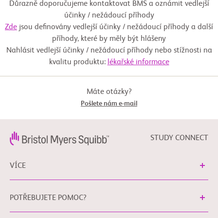
Důrazně doporučujeme kontaktovat BMS a oznámit vedlejší
MF-002
Experimentální: Experimentální rameno:
účinky / nežádoucí příhody
Stáhnout si průvodce
Luspatercept (ACE-536)
Zde
jsou definovány vedlejší účinky / nežádoucí příhody a další
příhody, které by měly být hlášeny
Nahlásit vedlejší účinky / nežádoucí příhody nebo stížnosti na
Léčebný přípravek: ACE-536
kvalitu produktu:
lékařské informace
Placebo jako srovnávací přípravek: Kontrolní
rameno: Placebo
Máte otázky?
Pošlete nám e-mail
Jiné: Placebo
STUDY CONNECT
VÍCE
POTŘEBUJETE POMOC?