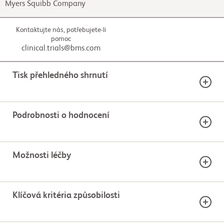
Myers Squibb Company
Kontaktujte nás, potřebujete-li
pomoc
clinical.trials@bms.com
Tisk přehledného shrnutí
Podrobnosti o hodnocení
ZVAŽUJETE TOTO HODNOCENÍ?
Vytiskněte si tuto stránku a průvodce hodnocením,
Fáze 3
18+
pomůže vám to při rozhovoru s lékařem.
Možnosti léčby
Pomocí průvodce hodnocením se můžete pohybovat
Fáze
Věková skupina
Pohlaví
procesem účasti na klinickém hodnocení. Než se
rozhodnete, zjistěte si, jaké jsou klíčové faktory, a
RAMENA STUDIE
připravte si otázky pro zdravotnický tým.
Klíčová kritéria způsobilosti
Aktivní, bez náboru
PŘIŘAZENÁ LÉČBA
Vytisknout tuto stránku ACE-536-