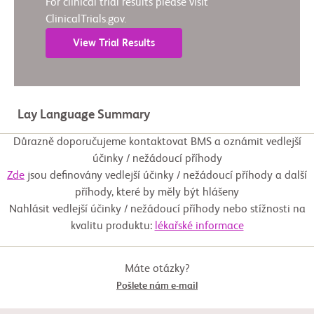
For clinical trial results please visit
ClinicalTrials.gov.
View Trial Results
Lay Language Summary
Důrazně doporučujeme kontaktovat BMS a oznámit vedlejší
účinky / nežádoucí příhody
Zde
jsou definovány vedlejší účinky / nežádoucí příhody a další
příhody, které by měly být hlášeny
Nahlásit vedlejší účinky / nežádoucí příhody nebo stížnosti na
kvalitu produktu:
lékařské informace
Máte otázky?
Pošlete nám e-mail