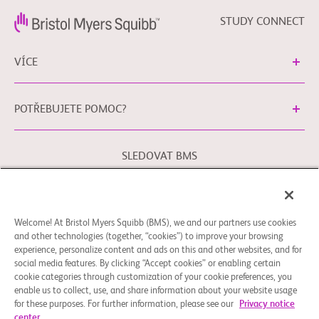
STUDY CONNECT
VÍCE
POTŘEBUJETE POMOC?
SLEDOVAT BMS
Právní podmínky
Zásady ochrany osobních údajů
Welcome! At Bristol Myers Squibb (BMS), we and our partners use cookies
Předvolby souborů cookie
and other technologies (together, “cookies”) to improve your browsing
experience, personalize content and ads on this and other websites, and for
Obraťte se na naši kontaktní osobu pro ochranu osobních
social media features. By clicking “Accept cookies” or enabling certain
údajů v Evropské unii pomocí
EUDPO@BMS.com
, chcete-li
cookie categories through customization of your cookie preferences, you
uplatnit Vaše práva ochrany osobních údajů a také máte-li
enable us to collect, use, and share information about your website usage
jakékoli obavy nebo dotazy týkající se zacházení s Vašimi
for these purposes. For further information, please see our
Privacy notice
center