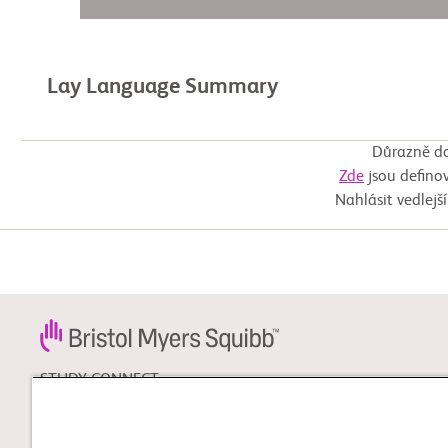
Lay Language Summary
Důrazně do
Zde
jsou definov
Nahlásit vedlejš
STUDY CONNECT
Zjistěte více o klinických
hodnoceních která by