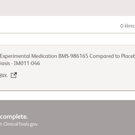
O klini
Zhoubná nádorová onemocnění trávicí
soustavy
e Experimental Medication BMS-986165 Compared to Placebo
iasis - IM011-046
Zhoubná nádorová onemocnění plic
.gov
Zhoubná nádorová onemocnění
močopohlavní soustavy
w complete.
it ClinicalTrials.gov.