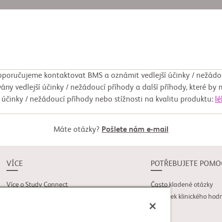
poručujeme kontaktovat BMS a oznámit vedlejší účinky / nežádo
ány vedlejší účinky / nežádoucí příhody a další příhody, které by 
í účinky / nežádoucí příhody nebo stížnosti na kvalitu produktu:
l
Máte otázky?
Pošlete nám e-mail
VÍCE
POTŘEBUJETE POMO
Více o Study Connect
Často kladené otázky
Novinky
Slovníček klinického hod