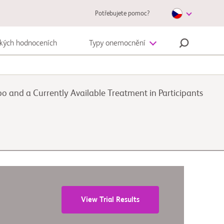
Potřebujete pomoc?
ckých hodnoceních
Typy onemocnění
Autoimunitní onemocnění
 and a Currently Available Treatment in Participants
Melanom
View Trial Results