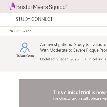
STUDY CONNECT
NCT03624127
Nádorová onemocnění krve a
onemocnění krve
An Investigational Study to Evaluat
With Moderate to Severe Plaque Psor
Kardiovaskulární onemocnění
Dokončeno
Updated: 9 leden, 2023 |
ClinicalTrials
Fibróza
This clinical trial is no
For clinical trial results please vis