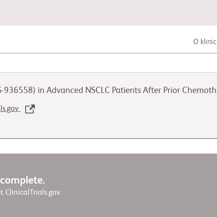
O klini
Zhoubná nádorová onemocnění trávicí
soustavy
S-936558) in Advanced NSCLC Patients After Prior Chemot
Zhoubná nádorová onemocnění plic
als.gov
Zhoubná nádorová onemocnění
močopohlavní soustavy
w complete.
it ClinicalTrials.gov.