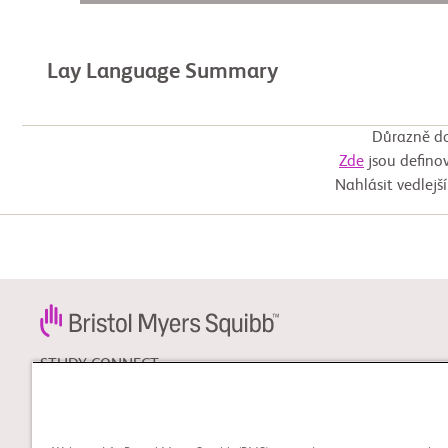
Lay Language Summary
Důrazně do
Zde
jsou definov
Nahlásit vedlejš
STUDY CONNECT
Zjistěte více o klinických
hodnoceních která by