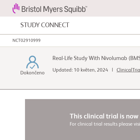
STUDY CONNECT
NCT02910999
Nádorová onemocnění krve a
onemocnění krve
Real-Life Study With Nivolumab (BM
Kardiovaskulární onemocnění
Updated: 10 květen, 2024 |
ClinicalTri
Dokončeno
Fibróza
This clinical trial is no
For clinical trial results please vis