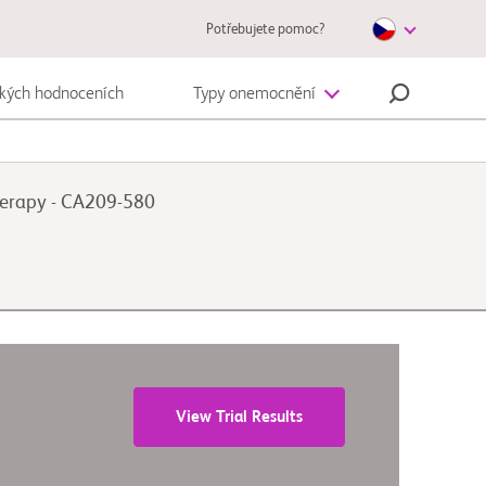
Potřebujete pomoc?
ckých hodnoceních
Typy onemocnění
Autoimunitní onemocnění
herapy - CA209-580
Melanom
View Trial Results