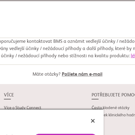
poručujeme kontaktovat BMS a oznámit vedlejší účinky / nežádo
ány vedlejší účinky / nežádoucí příhody a další příhody, které by 
í účinky / nežádoucí příhody nebo stížnosti na kvalitu produktu:
l
Máte otázky?
Pošlete nám e-mail
VÍCE
POTŘEBUJETE POMO
Více o Study Connect
Často kladené otázky
Novinky
Slovníček klinického hod