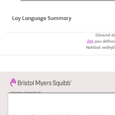
Lay Language Summary
Důrazně do
Zde
jsou definov
Nahlásit vedlejš
STUDY CONNECT
Zjistěte více o klinických
hodnoceních která by