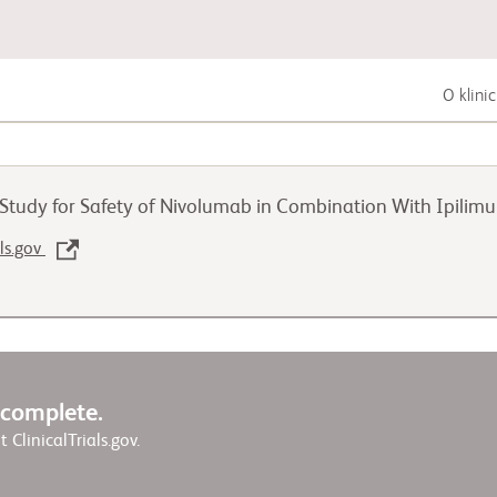
O klini
Zhoubná nádorová onemocnění trávicí
soustavy
Study for Safety of Nivolumab in Combination With Ipili
Zhoubná nádorová onemocnění plic
als.gov
Zhoubná nádorová onemocnění
močopohlavní soustavy
w complete.
it ClinicalTrials.gov.