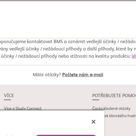
poručujeme kontaktovat BMS a oznámit vedlejší účinky / nežádo
ány vedlejší účinky / nežádoucí příhody a další příhody, které by 
í účinky / nežádoucí příhody nebo stížnosti na kvalitu produktu:
l
Máte otázky?
Pošlete nám e-mail
VÍCE
POTŘEBUJETE POMO
Více o Study Connect
Často kladené otázky
Novinky
Slovníček klinického hod