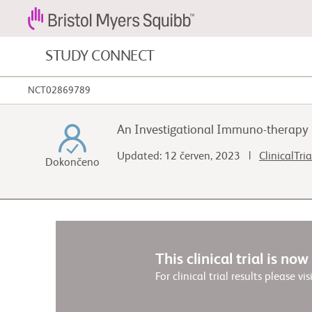
STUDY CONNECT
NCT02869789
Nádorová onemocnění krve a
onemocnění krve
An Investigational Immuno-therapy 
Kardiovaskulární onemocnění
Updated: 12 červen, 2023 |
ClinicalTri
Dokončeno
Fibróza
This clinical trial is no
For clinical trial results please vis