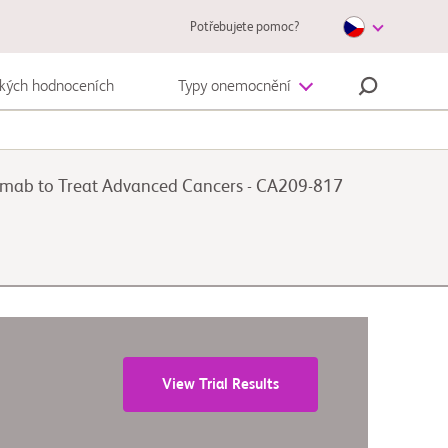
Potřebujete pomoc?
ckých hodnoceních
Typy onemocnění
Autoimunitní onemocnění
mumab to Treat Advanced Cancers - CA209-817
Melanom
View Trial Results