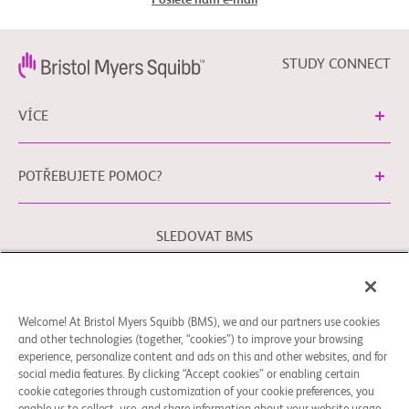
Pošlete nám e-mail
STUDY CONNECT
VÍCE
POTŘEBUJETE POMOC?
SLEDOVAT BMS
Právní podmínky
Zásady ochrany osobních údajů
Welcome! At Bristol Myers Squibb (BMS), we and our partners use cookies
Předvolby souborů cookie
and other technologies (together, “cookies”) to improve your browsing
experience, personalize content and ads on this and other websites, and for
Obraťte se na naši kontaktní osobu pro ochranu osobních
social media features. By clicking “Accept cookies” or enabling certain
údajů v Evropské unii pomocí
EUDPO@BMS.com
, chcete-li
cookie categories through customization of your cookie preferences, you
uplatnit Vaše práva ochrany osobních údajů a také máte-li