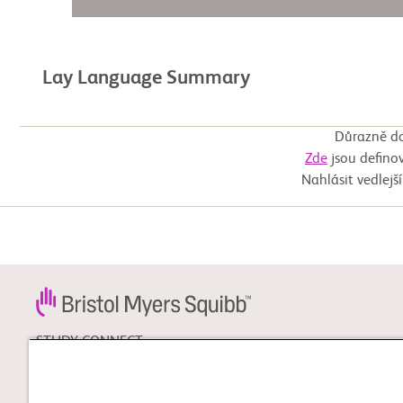
Lay Language Summary
Důrazně do
Zde
jsou definov
Nahlásit vedlejš
STUDY CONNECT
Zjistěte více o klinických
hodnoceních která by