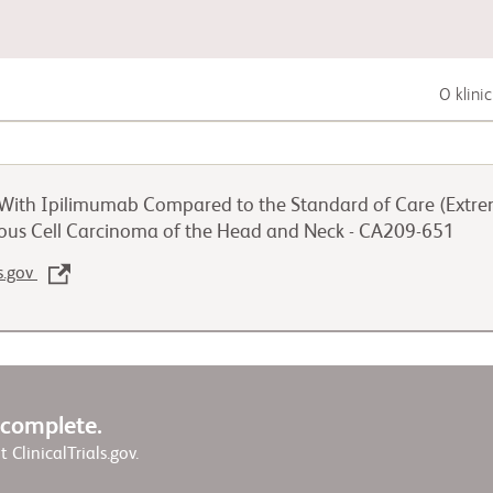
O klini
Zhoubná nádorová onemocnění trávicí
soustavy
ith Ipilimumab Compared to the Standard of Care (Extreme
ous Cell Carcinoma of the Head and Neck - CA209-651
Zhoubná nádorová onemocnění plic
ls.gov
Zhoubná nádorová onemocnění
močopohlavní soustavy
w complete.
it ClinicalTrials.gov.