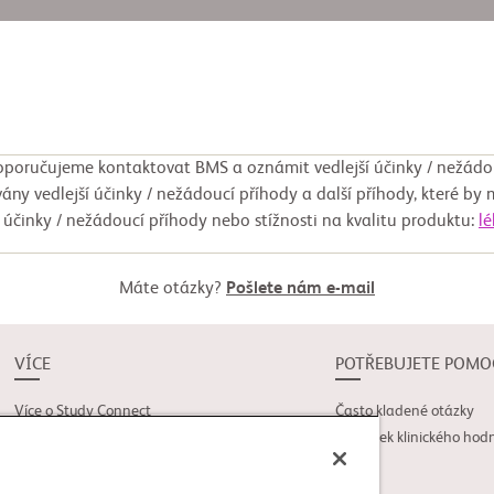
poručujeme kontaktovat BMS a oznámit vedlejší účinky / nežádo
ány vedlejší účinky / nežádoucí příhody a další příhody, které by 
í účinky / nežádoucí příhody nebo stížnosti na kvalitu produktu:
l
Máte otázky?
Pošlete nám e-mail
VÍCE
POTŘEBUJETE POMO
Více o Study Connect
Často kladené otázky
Novinky
Slovníček klinického hod