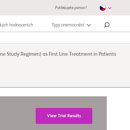
Potřebujete pomoc?
ckých hodnoceních
Typy onemocnění
Autoimunitní onemocnění
 Study Regimen) as First Line Treatment in Patients
Melanom
View Trial Results