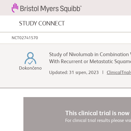
STUDY CONNECT
NCT02741570
Nádorová onemocnění krve a
onemocnění krve
Study of Nivolumab in Combination W
With Recurrent or Metastatic Squam
Kardiovaskulární onemocnění
Dokončeno
Updated: 31 srpen, 2023 |
ClinicalTria
Fibróza
This clinical trial is no
For clinical trial results please vis