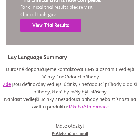
This clinical trial is now complete.
For clinical trial results please visit
ClinicalTrials.gov.
View Trial Results
Lay Language Summary
Důrazně doporučujeme kontaktovat BMS a oznámit vedlejší
účinky / nežádoucí příhody
Zde
jsou definovány vedlejší účinky / nežádoucí příhody a další
příhody, které by měly být hlášeny
Nahlásit vedlejší účinky / nežádoucí příhody nebo stížnosti na
kvalitu produktu:
lékařské informace
Máte otázky?
Pošlete nám e-mail