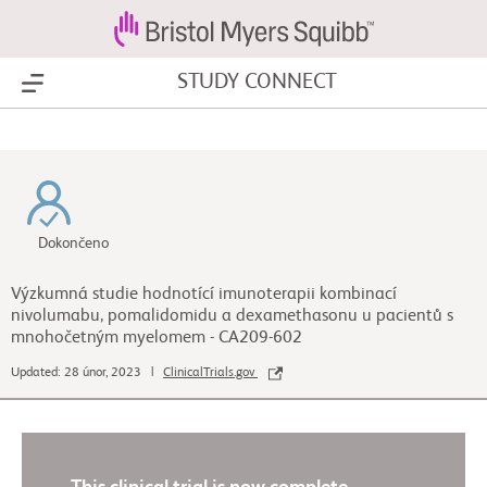
STUDY CONNECT
Show Menu
Dokončeno
Výzkumná studie hodnotící imunoterapii kombinací
nivolumabu, pomalidomidu a dexamethasonu u pacientů s
mnohočetným myelomem - CA209-602
Updated: 28 únor, 2023 |
ClinicalTrials.gov