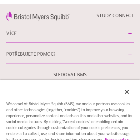
STUDY CONNECT
VÍCE
POTŘEBUJETE POMOC?
SLEDOVAT BMS
Právní podmínky
Zásady ochrany osobních údajů
Welcome! At Bristol Myers Squibb (BMS), we and our partners use cookies
Předvolby souborů cookie
and other technologies (together, “cookies”) to improve your browsing
experience, personalize content and ads on this and other websites, and for
Obraťte se na naši kontaktní osobu pro ochranu osobních
social media features. By clicking “Accept cookies” or enabling certain
údajů v Evropské unii pomocí
EUDPO@BMS.com
, chcete-li
cookie categories through customization of your cookie preferences, you
uplatnit Vaše práva ochrany osobních údajů a také máte-li
enable us to collect, use, and share information about your website usage
jakékoli obavy nebo dotazy týkající se zacházení s Vašimi
for these purposes. For further information, please see our
Privacy notice