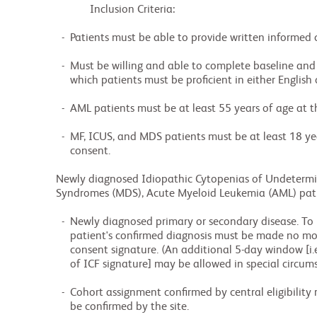
                    Inclusion Criteria:

          -  Patients must be able to provide written informed consent form (ICF)

          -  Must be willing and able to complete baseline and follow-up HRQoL instruments, for

             which patients must be proficient in either English or Spanish

          -  AML patients must be at least 55 years of age at the time of informed consent.

          -  MF, ICUS, and MDS patients must be at least 18 years of age at the time of informed

             consent.

        Newly diagnosed Idiopathic Cytopenias of Undetermined Significance (ICUS), Myelodysplastic

        Syndromes (MDS), Acute Myeloid Leukemia (AML) patients:

          -  Newly diagnosed primary or secondary disease. To be considered "newly diagnosed", a

             patient's confirmed diagnosis must be made no more than 60 days prior to the date of

             consent signature. (An additional 5-day window [i.e., up to 65 days prior to the date

             of ICF signature] may be allowed in special circumstance upon sponsor approval)

          -  Cohort assignment confirmed by central eligibility review. Cohort assignment must also

             be confirmed by the site.
