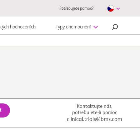
Potřebujete pomoc?
ckých hodnoceních
Typy onemocnění
Autoimunitní onemocnění
Melanom
Kontaktujte nás,
t
potřebujete-li pomoc
clinical.trials@bms.com