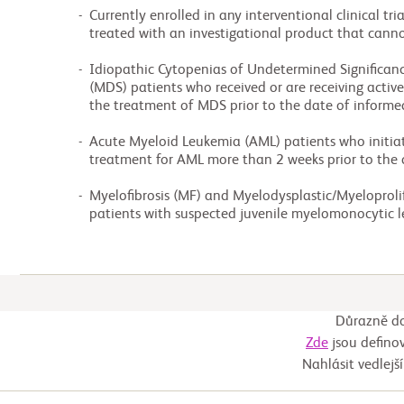
          -  Currently enrolled in any interventional clinical trial where the patient is being

             treated with an investigational product that cannot be identified.

          -  Idiopathic Cytopenias of Undetermined Significance (ICUS), Myelodysplastic Syndromes

             (MDS) patients who received or are receiving active (disease modifying) therapy for

             the treatment of MDS prior to the date of informed consent.

          -  Acute Myeloid Leukemia (AML) patients who initiated active (disease modifying

             treatment for AML more than 2 weeks prior to the date of consent.

          -  Myelofibrosis (MF) and Myelodysplastic/Myeloproliferative (MDS/MPN) overlap syndrome

             patients with suspected juvenile myelomonocyt
Důrazně do
Zde
jsou definov
Nahlásit vedlejš