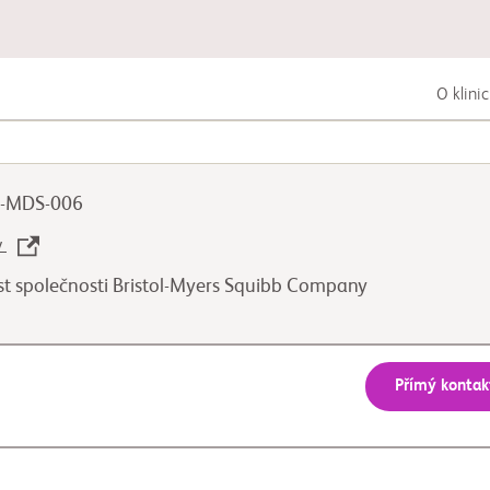
O klini
Zhoubná nádorová onemocnění trávicí
soustavy
ZA-MDS-006
Zhoubná nádorová onemocnění plic
v
ost společnosti Bristol-Myers Squibb Company
Zhoubná nádorová onemocnění
močopohlavní soustavy
Přímý kontak