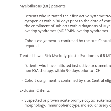
        Myelofibrosis (MF) patients:

          -  Patients who initiated their first active systemic treatment for MF and/or MF-related

             cytopenias within 90 days prior to the date of consent signature. This cohort allows

             the enrollment of subjects with a diagnosis of Myelodysplastic/Myeloproliferative

             overlap syndromes (MDS/MPN overlap syndrome).

          -  Cohort assignment is confirmed by the site. Central eligibility review is not

             required.

        Treated Lower-Risk Myelodysplastic Syndromes (LR-MDS) patients:

          -  Patients who have initiated first active treatment regimen containing at least one

             non-ESA therapy, within 90 days prior to ICF

          -  Cohort assignment is confirmed by site. Central eligibility review is not required.

        Exclusion Criteria:

          -  Suspected or proven acute promyelocytic leukemia (APL) (FAB M3 or WHO 2008) based on

             morphology, immunophenotype, molecular assay or karyotype
