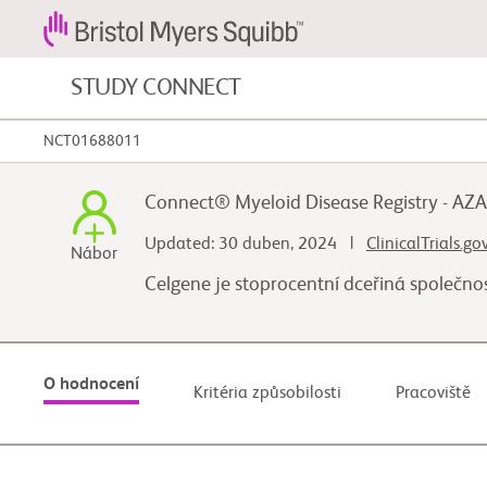
STUDY CONNECT
NCT01688011
Nádorová onemocnění krve a
onemocnění krve
Connect® Myeloid Disease Registry - A
Kardiovaskulární onemocnění
Updated: 30 duben, 2024 |
ClinicalTrials.go
Nábor
Celgene je stoprocentní dceřiná společn
Fibróza
O hodnocení
Kritéria způsobilosti
Pracoviště