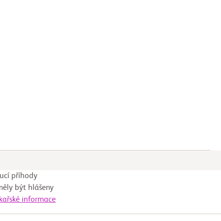
ucí příhody
měly být hlášeny
ékařské informace