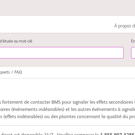
À propos d
Cancer du poumon
d'étude ou mot-clé
En
Cancer uro-génital
xperts
FAQ
Maladies auto-immunes
ortement de contacter BMS pour signaler les effets secondaires (
daires (événements indésirables) et les autres événements à signal
s (effets indésirables) ou des plaintes concernant la qualité du pr