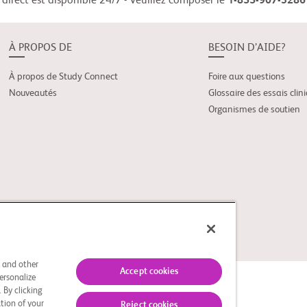
direct est disponible 24/7 - Veuillez composer le
1-855-907-3286
À PROPOS DE
BESOIN D’AIDE?
À propos de Study Connect
Foire aux questions
Nouveautés
Glossaire des essais clin
Organismes de soutien
matière de cookies
s and other
Accept cookies
ersonalize
 By clicking
tion of your
Reject cookies