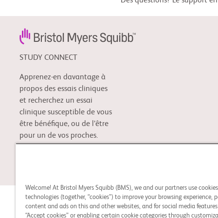
Des questions? Le support en 
STUDY CONNECT
Apprenez-en davantage à
propos des essais cliniques
et recherchez un essai
clinique susceptible de vous
être bénéfique, ou de l’être
pour un de vos proches.
Mentions légales
Politique de confidentialité
Préférences en 
© 2026 Bristol-Myers Squibb Company
Welcome! At Bristol Myers Squibb (BMS), we and our partners use cookie
technologies (together, “cookies”) to improve your browsing experience, p
content and ads on this and other websites, and for social media features.
“Accept cookies” or enabling certain cookie categories through customiza