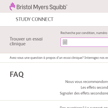
STUDY CONNECT
Cancers du sang et maladies du sang
Recherche par condition, numéro 
Trouver un essai
clinique
Maladies cardiovasculaires
Avez-vous une question à propos d’un essai clinique? Interrogez nos e
Cancer gastro-intestinal
FAQ
Nous vous recommandons f
Les effets secon
Signaler des effets secondaire