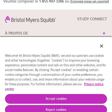
Veuillez composer le
ou
1-855-907-3286
Envoyez-nous un courriel
STUDY CONNECT
À PROPOS DE
BESOIN D’AIDE?
Welcome! At Bristol Myers Squibb (BMS), we and our partners use cookies
and other technologies (together, “cookies”) to improve your browsing
experience, personalize content and ads on this and other websites, and for
SUIVRE BMS
social media features. By clicking “Accept cookies” or enabling certain
cookie categories through customization of your cookie preferences, you
enable us to collect, use, and share information about your website usage
for these purposes. For further information, please see our
Privacy notice
Mentions légales
Politique de confidentialité
center
Préférences en matière de cookies
© 2026 Bristol-Myers Squibb Company
Accept cookies
Reject cookies