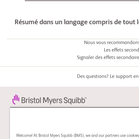
Résumé dans un langage compris de tout 
Nous vous recommandons f
Les effets secon
Signaler des effets secondaire
Des questions? Le support en 
STUDY CONNECT
Apprenez-en davantage à
propos des essais cliniques
Welcome! At Bristol Myers Squibb (BMS), we and our partners use cookie