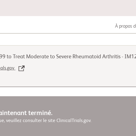
À propos d
Cancer du poumon
9 to Treat Moderate to Severe Rheumatoid Arthritis - IM
Cancer uro-génital
ials.gov
Maladies auto-immunes
maintenant terminé.
ue, veuillez consulter le site ClinicalTrials.gov.