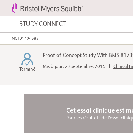
STUDY CONNECT
NCT01404585
Cancers du sang et maladies du sang
Proof-of-Concept Study With BMS-81739
Maladies cardiovasculaires
Mis à jour: 23 septembre, 2015 |
ClinicalTr
Terminé
Cancer gastro-intestinal
Cet essai clinique est 
Pour les résultats de l’essai cliniq