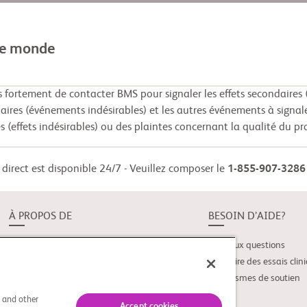
le monde
ortement de contacter BMS pour signaler les effets secondaires (
daires (événements indésirables) et les autres événements à signal
s (effets indésirables) ou des plaintes concernant la qualité du pr
direct est disponible 24/7 - Veuillez composer le
1-855-907-3286
À PROPOS DE
BESOIN D’AIDE?
À propos de Study Connect
Foire aux questions
Nouveautés
Glossaire des essais clin
Organismes de soutien
s and other
Accept cookies